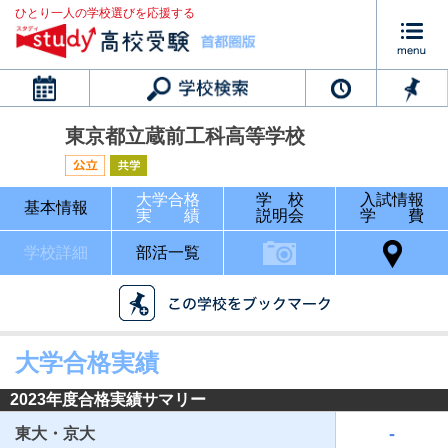
ひとり一人の学校選びを応援する
カレンダー
東京都立蔵前工科高等学校
大学合格
学 校
入試情報
基本情報
実 績
説明会
学 費
学校詳細
部活一覧
大学合格実績
2023年度合格実績サマリー
-
東大・京大