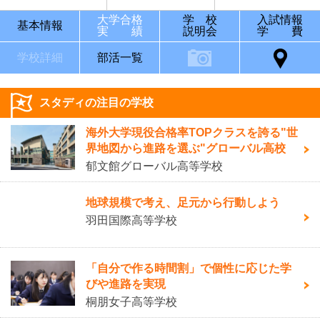
大学合格
学 校
入試情報
基本情報
実 績
説明会
学 費
学校詳細
部活一覧
スタディの注目の学校
海外大学現役合格率TOPクラスを誇る"世
界地図から進路を選ぶ"グローバル高校
郁文館グローバル高等学校
地球規模で考え、足元から行動しよう
羽田国際高等学校
「自分で作る時間割」で個性に応じた学
びや進路を実現
桐朋女子高等学校