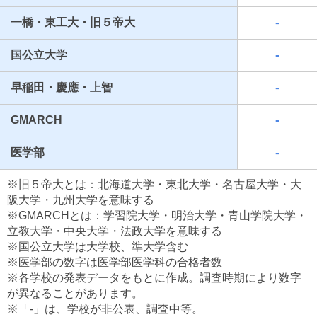
-
一橋・東工大・旧５帝大
-
国公立大学
-
早稲田・慶應・上智
-
GMARCH
-
医学部
最近見た学校
※旧５帝大とは：北海道大学・東北大学・名古屋大学・大
東京都立蔵前工科高等学校
阪大学・九州大学を意味する
※GMARCHとは：学習院大学・明治大学・青山学院大学・
ブックマークした学校
立教大学・中央大学・法政大学を意味する
※国公立大学は大学校、準大学含む
ブックマークした学校はありません
※医学部の数字は医学部医学科の合格者数
※各学校の発表データをもとに作成。調査時期により数字
が異なることがあります。
※「-」は、学校が非公表、調査中等。