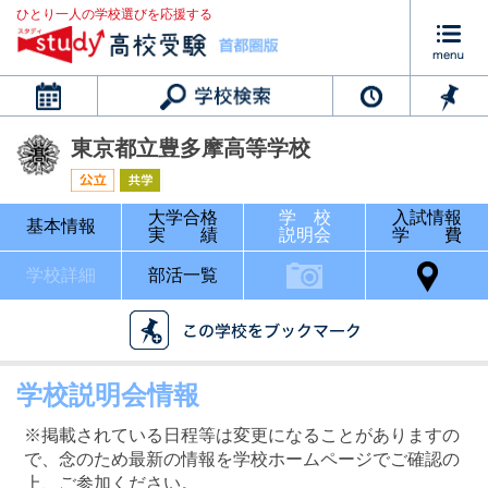
ひとり一人の学校選びを応援する
カレンダー
東京都立豊多摩高等学校
大学合格
学 校
入試情報
基本情報
実 績
説明会
学 費
学校詳細
部活一覧
学校説明会情報
※掲載されている日程等は変更になることがありますの
で、念のため最新の情報を学校ホームページでご確認の
上、ご参加ください。