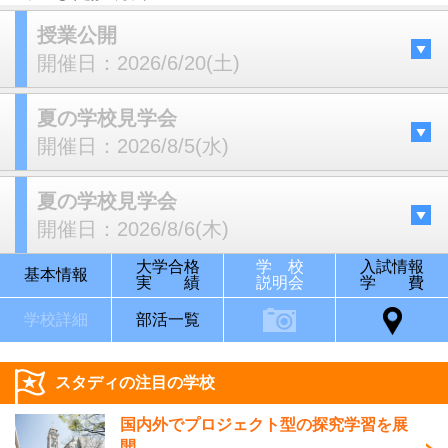
授業公開
開催日：
2026/6/20(土)
夏の学校見学会
開催日：
2026/8/5(水)
夏の学校見学会
開催日：
2026/8/6(木)
大学合格
学 校
入試情報
基本情報
実 績
説明会
学 費
学校詳細
部活一覧
スタディの注目の学校
国内外でプロジェクト型の探究学習を展
開