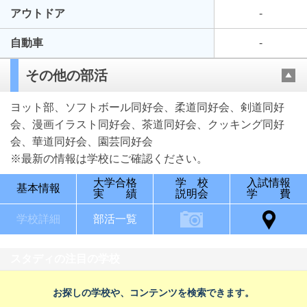
アウトドア
-
自動車
-
その他の部活
ヨット部、ソフトボール同好会、柔道同好会、剣道同好
会、漫画イラスト同好会、茶道同好会、クッキング同好
会、華道同好会、園芸同好会
※最新の情報は学校にご確認ください。
大学合格
学 校
入試情報
基本情報
実 績
説明会
学 費
学校詳細
部活一覧
スタディの注目の学校
お探しの学校や、コンテンツを検索できます。