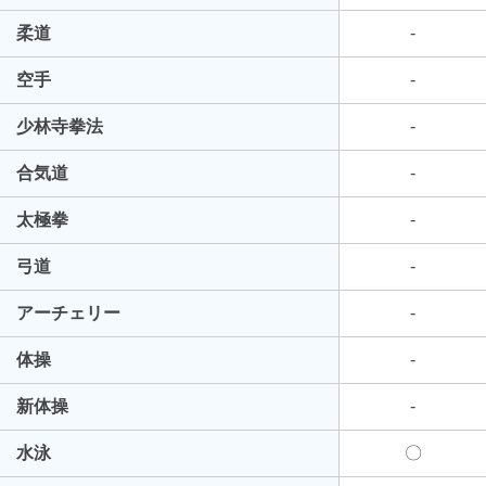
柔道
-
空手
-
少林寺拳法
-
合気道
-
太極拳
-
弓道
-
アーチェリー
-
体操
-
新体操
-
水泳
〇