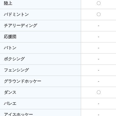
陸上
〇
バドミントン
〇
チアリーディング
-
応援団
-
バトン
-
ボクシング
-
フェンシング
-
グラウンドホッケー
-
ダンス
〇
バレエ
-
アイスホッケー
-