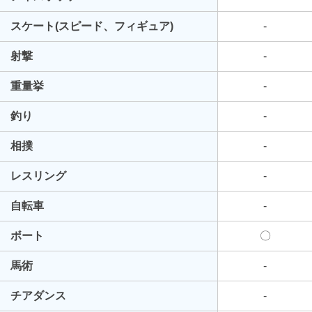
スケート(スピード、フィギュア)
-
射撃
-
重量挙
-
釣り
-
相撲
-
レスリング
-
自転車
-
ボート
〇
馬術
-
チアダンス
-