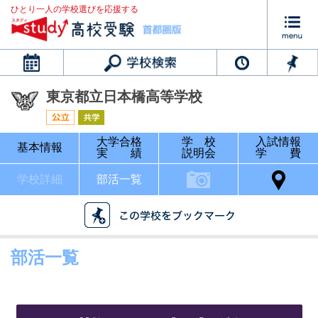
ひとり一人の学校選びを応援する
カレンダー
東京都立日本橋高等学校
大学合格
学 校
入試情報
基本情報
実 績
説明会
学 費
学校詳細
部活一覧
部活一覧