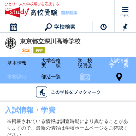
ひとり一人の学校選びを応援する
カレンダー
東京都立深川高等学校
大学合格
学 校
入試情報
基本情報
実 績
説明会
学 費
学校詳細
部活一覧
入試情報・学費
※掲載されている情報は調査時期により異なることがあ
りますので、最新の情報は学校ホームページをご確認く
ださい。