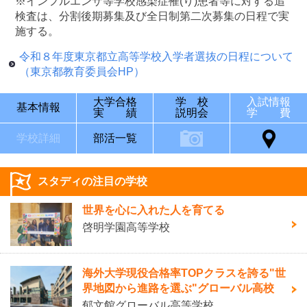
※インフルエンザ等学校感染症罹(り)患者等に対する追
検査は、分割後期募集及び全日制第二次募集の日程で実
施する。
令和８年度東京都立高等学校入学者選抜の日程について
（東京都教育委員会HP）
大学合格
学 校
入試情報
基本情報
実 績
説明会
学 費
学校詳細
部活一覧
スタディの注目の学校
世界を心に入れた人を育てる
啓明学園高等学校
海外大学現役合格率TOPクラスを誇る"世
界地図から進路を選ぶ"グローバル高校
郁文館グローバル高等学校