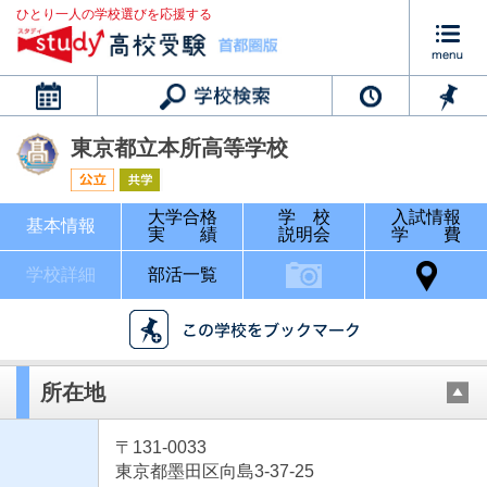
ひとり一人の学校選びを応援する
カレンダー
東京都立本所高等学校
大学合格
学 校
入試情報
基本情報
実 績
説明会
学 費
学校詳細
部活一覧
所在地
〒131-0033
東京都墨田区向島3-37-25