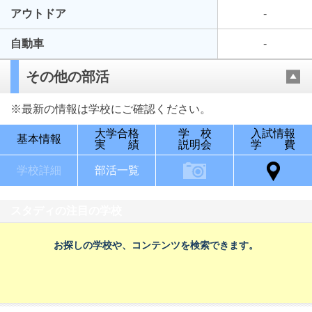
アウトドア
-
自動車
-
その他の部活
※最新の情報は学校にご確認ください。
大学合格
学 校
入試情報
基本情報
実 績
説明会
学 費
学校詳細
部活一覧
スタディの注目の学校
お探しの学校や、コンテンツを検索できます。