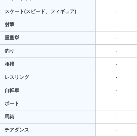
スケート(スピード、フィギュア)
-
射撃
-
重量挙
-
釣り
-
相撲
-
レスリング
-
自転車
-
ボート
-
馬術
-
チアダンス
-