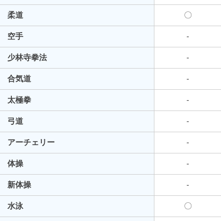
柔道
〇
空手
-
少林寺拳法
-
合気道
-
太極拳
-
弓道
-
アーチェリー
-
体操
-
新体操
-
水泳
〇