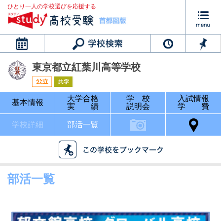
ひとり一人の学校選びを応援する
カレンダー
東京都立紅葉川高等学校
大学合格
学 校
入試情報
基本情報
実 績
説明会
学 費
学校詳細
部活一覧
部活一覧