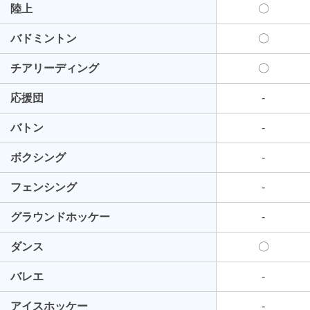
陸上
〇
バドミントン
〇
チアリーディング
〇
応援団
-
バトン
-
ボクシング
-
フェンシング
-
グラウンドホッケー
-
ダンス
〇
バレエ
-
アイスホッケー
-