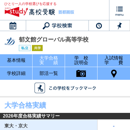
ひとり一人の学校選びを応援する
カレンダー
郁文館グローバル高等学校
大学合格
学 校
入試情報
基本情報
実 績
説明会
学 費
学校詳細
部活一覧
大学合格実績
2026年度合格実績サマリー
-
東大・京大