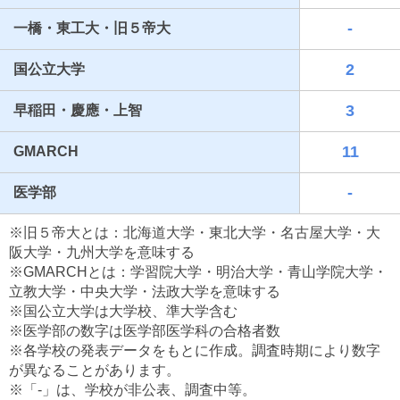
-
一橋・東工大・旧５帝大
2
国公立大学
3
早稲田・慶應・上智
11
GMARCH
-
医学部
最近見た学校
※旧５帝大とは：北海道大学・東北大学・名古屋大学・大
郁文館グローバル高等学校
阪大学・九州大学を意味する
※GMARCHとは：学習院大学・明治大学・青山学院大学・
ブックマークした学校
立教大学・中央大学・法政大学を意味する
※国公立大学は大学校、準大学含む
ブックマークした学校はありません
※医学部の数字は医学部医学科の合格者数
※各学校の発表データをもとに作成。調査時期により数字
が異なることがあります。
※「-」は、学校が非公表、調査中等。