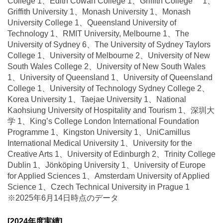
College 1、Edith Cowan College 1、Griffith College 1、
Griffith University 1、Monash University 1、Monash
University College 1、Queensland University of
Technology 1、RMIT University, Melbourne 1、The
University of Sydney 6、The University of Sydney Taylors
College 1、University of Melbourne 2、University of New
South Wales College 2、University of New South Wales
1、University of Queensland 1、University of Queensland
College 1、University of Technology Sydney College 2、
Korea University 1、Taejae University 1、National
Kaohsiung University of Hospitality and Tourism 1、深圳大
学 1、King’s College London International Foundation
Programme 1、Kingston University 1、UniCamillus
International Medical University 1、University for the
Creative Arts 1、University of Edinburgh 2、Trinity College
Dublin 1、Jönköping University 1、University of Europe
for Applied Sciences 1、Amsterdam University of Applied
Science 1、Czech Technical University in Prague 1
※2025年6月14日時点のデータ
[2024年度実績]