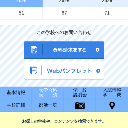
2026
2025
2024
51
87
71
この学校へのお問い合わせ
大学合格
学 校
入試情報
基本情報
実 績
説明会
学 費
学校詳細
部活一覧
お探しの学校や、コンテンツを検索できます。