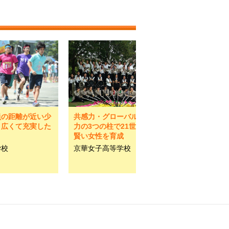
員の距離が近い少
共感力・グローバル力・学
と広くて充実した
力の3つの柱で21世紀型の
賢い女性を育成
学校
京華女子高等学校