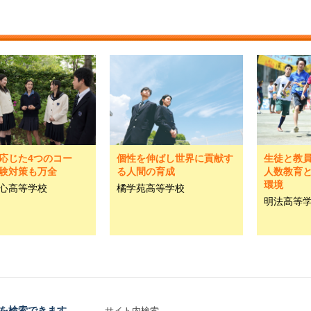
応じた4つのコー
個性を伸ばし世界に貢献す
生徒と教
験対策も万全
る人間の育成
人数教育
環境
心高等学校
橘学苑高等学校
明法高等
を検索できます。
サイト内検索