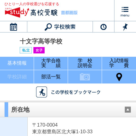
ひとり一人の学校選びを応援する
カレンダー
十文字高等学校
大学合格
学 校
入試情報
基本情報
実 績
説明会
学 費
学校詳細
部活一覧
所在地
〒170-0004
東京都豊島区北大塚1-10-33