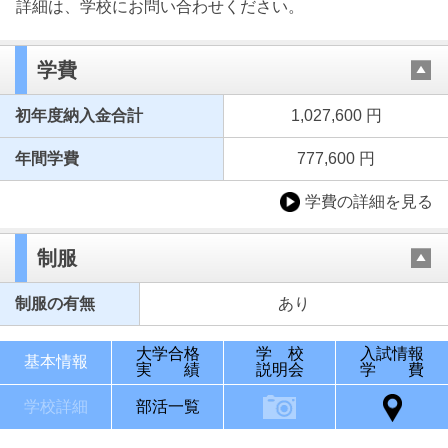
詳細は、学校にお問い合わせください。
学費
初年度納入金合計
1,027,600 円
年間学費
777,600 円
学費の詳細を見る
制服
制服の有無
あり
大学合格
学 校
入試情報
基本情報
実 績
説明会
学 費
学校詳細
部活一覧