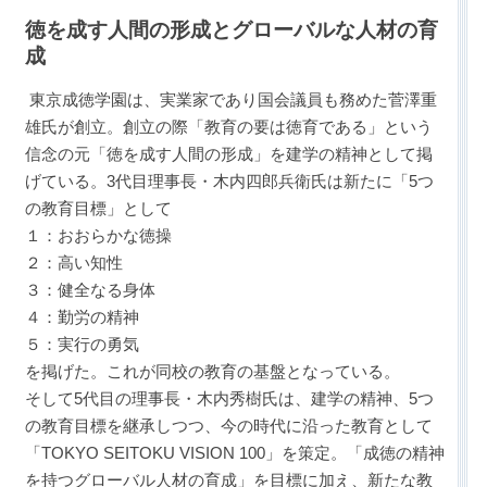
徳を成す人間の形成とグローバルな人材の育
成
東京成徳学園は、実業家であり国会議員も務めた菅澤重
雄氏が創立。創立の際「教育の要は徳育である」という
信念の元「徳を成す人間の形成」を建学の精神として掲
げている。3代目理事長・木内四郎兵衛氏は新たに「5つ
の教育目標」として
１：おおらかな徳操
最近見た学校
２：高い知性
東京成徳大学高等学校
３：健全なる身体
４：勤労の精神
５：実行の勇気
ブックマークした学校
を掲げた。これが同校の教育の基盤となっている。
ブックマークした学校はありません
そして5代目の理事長・木内秀樹氏は、建学の精神、5つ
の教育目標を継承しつつ、今の時代に沿った教育として
「TOKYO SEITOKU VISION 100」を策定。「成徳の精神
を持つグローバル人材の育成」を目標に加え、新たな教