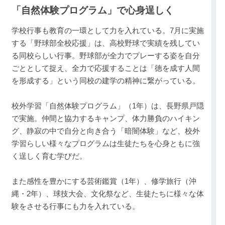
「自然体験プログラム」で心身逞しく
学校行事も教育の一環として力を入れている。7月に実施
する「野球部全校応援」は、高校野球で実績を残してい
る同校らしい行事。野球部が全力でプレーする姿を自分
ごととして捉え、全力で応援することは「徳を成す人間
を形成する」という同校の建学の精神に繋がっている。
校外学習「自然体験プログラム」（1年）は、長野県戸隠
で実施。仲間と協力するキャンプ、体力勝負のハイキン
グ、静寂の中で自分と向き合う「暗闇体験」など、校外
学習らしい様々なプログラムは生徒たちを心身ともに強
く逞しく育む学びだ。
また感性を豊かにする芸術鑑賞（1年）、修学旅行（沖
縄・2年）、球技大会、文化祭など、生徒たちに様々な体
験をさせる行事にも力を入れている。