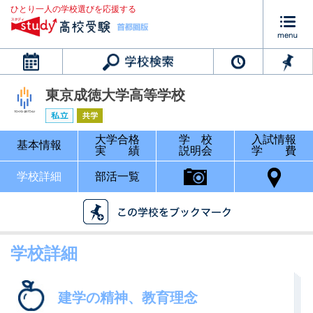
ひとり一人の学校選びを応援する
カレンダー
東京成徳大学高等学校
大学合格
学 校
入試情報
基本情報
実 績
説明会
学 費
学校詳細
部活一覧
学校詳細
建学の精神、教育理念