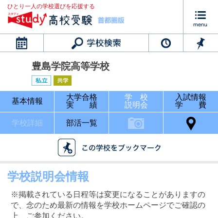
ひとり一人の学校選びを応援する
カレンダー
豊島学院高等学校
大学合格
学 校
入試情報
基本情報
実 績
説明会
学 費
学校詳細
部活一覧
学校説明会情報
※掲載されている日程等は変更になることがありますの
で、念のため最新の情報を学校ホームページでご確認の
上、ご参加ください。