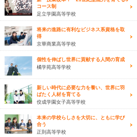
コース制
足立学園高等学校
将来の進路に有利なビジネス系資格を取
得
京華商業高等学校
個性を伸ばし世界に貢献する人間の育成
橘学苑高等学校
新しい時代に必要な力を養い、世界に羽
ばたく人材を育てる
佼成学園女子高等学校
本来の学校らしさを大切に、ともに学び
合う
正則高等学校