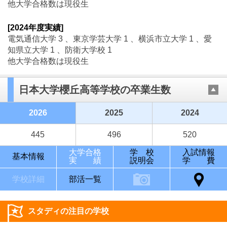
他大学合格数は現役生
[2024年度実績]
電気通信大学 3 、東京学芸大学 1 、横浜市立大学 1 、愛
知県立大学 1 、防衛大学校 1
他大学合格数は現役生
日本大学櫻丘高等学校の卒業生数
2026
2025
2024
445
496
520
大学合格
学 校
入試情報
基本情報
実 績
説明会
学 費
学校詳細
部活一覧
スタディの注目の学校