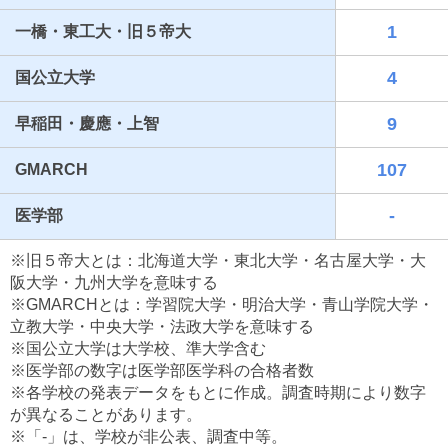
1
一橋・東工大・旧５帝大
4
国公立大学
9
早稲田・慶應・上智
107
GMARCH
-
医学部
最近見た学校
※旧５帝大とは：北海道大学・東北大学・名古屋大学・大
日本大学櫻丘高等学校
阪大学・九州大学を意味する
※GMARCHとは：学習院大学・明治大学・青山学院大学・
ブックマークした学校
立教大学・中央大学・法政大学を意味する
※国公立大学は大学校、準大学含む
ブックマークした学校はありません
※医学部の数字は医学部医学科の合格者数
※各学校の発表データをもとに作成。調査時期により数字
が異なることがあります。
※「-」は、学校が非公表、調査中等。