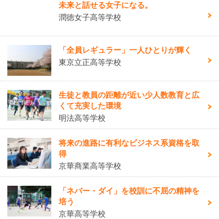
未来と話せる女子になる。
潤徳女子高等学校
「全員レギュラー」一人ひとりが輝く
東京立正高等学校
生徒と教員の距離が近い少人数教育と広
くて充実した環境
明法高等学校
将来の進路に有利なビジネス系資格を取
得
京華商業高等学校
「ネバー・ダイ」を校訓に不屈の精神を
培う
京華高等学校