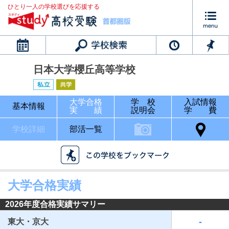
ひとり一人の学校選びを応援する
カレンダー
日本大学櫻丘高等学校
大学合格
学 校
入試情報
基本情報
実 績
説明会
学 費
学校詳細
部活一覧
大学合格実績
2026年度合格実績サマリー
-
東大・京大