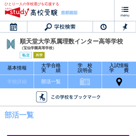
ひとり一人の学校選びを応援する
カレンダー
順天堂大学系属理数インター高等学校
（宝仙学園高等学校）
大学合格
学 校
入試情報
基本情報
実 績
説明会
学 費
学校詳細
部活一覧
部活一覧