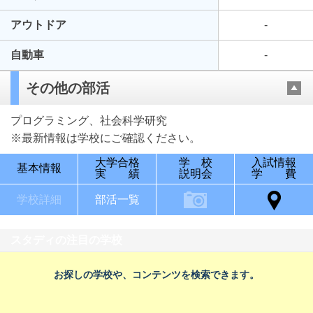
アウトドア
-
自動車
-
その他の部活
プログラミング、社会科学研究
※最新情報は学校にご確認ください。
大学合格
学 校
入試情報
基本情報
実 績
説明会
学 費
学校詳細
部活一覧
スタディの注目の学校
お探しの学校や、コンテンツを検索できます。