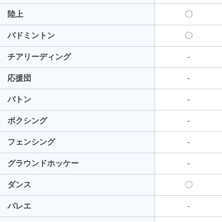
陸上
〇
バドミントン
〇
チアリーディング
-
応援団
-
バトン
-
ボクシング
-
フェンシング
-
グラウンドホッケー
-
ダンス
〇
バレエ
-