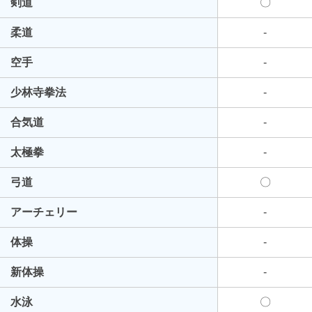
剣道
〇
柔道
-
空手
-
少林寺拳法
-
合気道
-
太極拳
-
弓道
〇
アーチェリー
-
体操
-
新体操
-
水泳
〇