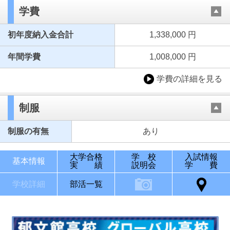
学費
初年度納入金合計
1,338,000 円
年間学費
1,008,000 円
学費の詳細を見る
制服
制服の有無
あり
大学合格
学 校
入試情報
基本情報
実 績
説明会
学 費
学校詳細
部活一覧