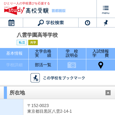
ひとり一人の学校選びを応援する
カレンダー
八雲学園高等学校
大学合格
学 校
入試情報
基本情報
実 績
説明会
学 費
学校詳細
部活一覧
所在地
〒152-0023
東京都目黒区八雲2-14-1