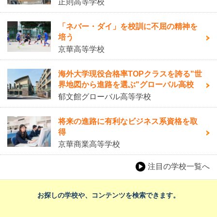
正則高等学校
「ネバー・ダイ」を校訓に不屈の精神を
培う
京華高等学校
海外大学現役合格率TOPクラスを誇る"世
界地図から進路を選ぶ"グローバル高校
郁文館グローバル高等学校
将来の進路に有利なビジネス系資格を取
得
京華商業高等学校
注目の学校一覧へ
お探しの学校や、コンテンツを検索できます。