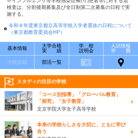
※インフルエンザ等学校感染症罹(り)患者等に対する追
検査は、分割後期募集及び全日制第二次募集の日程で実
施する。
令和８年度東京都立高等学校入学者選抜の日程について
（東京都教育委員会HP）
大学合格
学 校
入試情報
基本情報
実 績
説明会
学 費
学校詳細
部活一覧
スタディの注目の学校
「コース別指導」「グローバル教育」
「探究」「女子教育」
文京学院大学女子高等学校
本来の学校らしさを大切に、ともに学び
合う