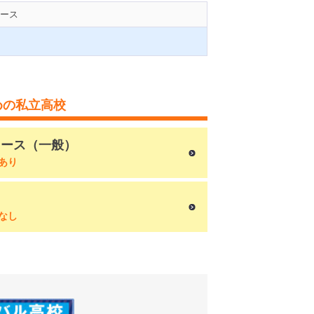
ース
めの私立高校
コース（一般）
あり
なし