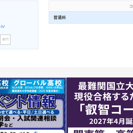
コ
普通科
-h/