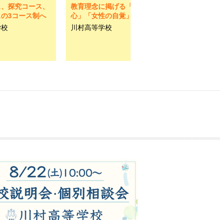
ス、探究コース、
教育理念に掲げる「感謝の
の3コース制へ
心」「女性の自覚」を育む
学校
川村高等学校