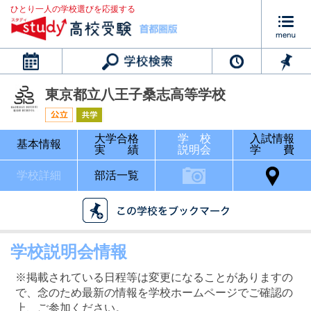
ひとり一人の学校選びを応援する
カレンダー
東京都立八王子桑志高等学校
大学合格
学 校
入試情報
基本情報
実 績
説明会
学 費
学校詳細
部活一覧
学校説明会情報
※掲載されている日程等は変更になることがありますの
で、念のため最新の情報を学校ホームページでご確認の
上、ご参加ください。