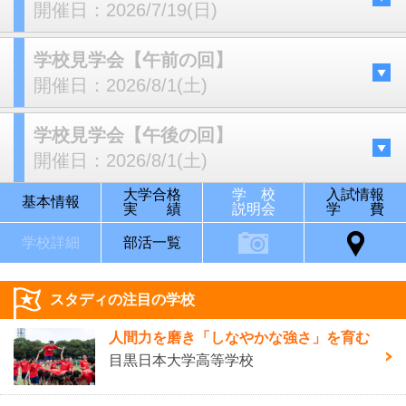
開催日：
2026/7/19(日)
学校見学会【午前の回】
開催日：
2026/8/1(土)
学校見学会【午後の回】
開催日：
2026/8/1(土)
大学合格
学 校
入試情報
基本情報
実 績
説明会
学 費
学校詳細
部活一覧
スタディの注目の学校
人間力を磨き「しなやかな強さ」を育む
目黒日本大学高等学校