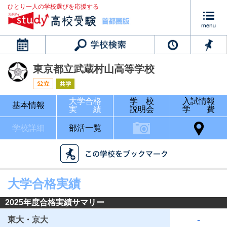
ひとり一人の学校選びを応援する
カレンダー
東京都立武蔵村山高等学校
大学合格
学 校
入試情報
基本情報
実 績
説明会
学 費
学校詳細
部活一覧
大学合格実績
2025年度合格実績サマリー
-
東大・京大