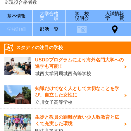
※現役合格者数
大学合格
学 校
入試情報
基本情報
実 績
説明会
学 費
学校詳細
部活一覧
スタディの注目の学校
USDDプログラムにより海外名門大学への
進学も可能！
城西大学附属城西高等学校
知識だけでなく人として大切なことを学
び、自立した女性に
立川女子高等学校
生徒と教員の距離が近い少人数教育と広
くて充実した環境
明法高等学校