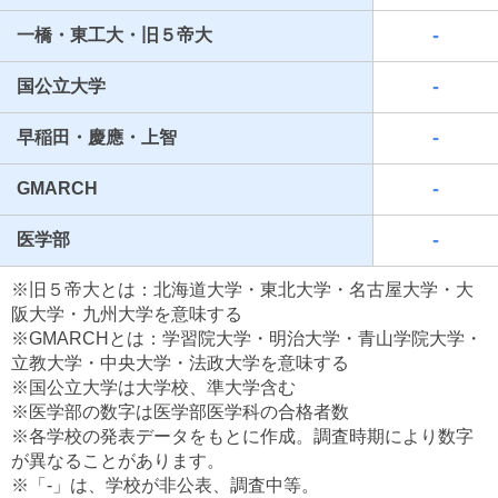
-
一橋・東工大・旧５帝大
-
国公立大学
-
早稲田・慶應・上智
-
GMARCH
-
医学部
最近見た学校
※旧５帝大とは：北海道大学・東北大学・名古屋大学・大
東京都立武蔵村山高等学校
阪大学・九州大学を意味する
※GMARCHとは：学習院大学・明治大学・青山学院大学・
ブックマークした学校
立教大学・中央大学・法政大学を意味する
※国公立大学は大学校、準大学含む
ブックマークした学校はありません
※医学部の数字は医学部医学科の合格者数
※各学校の発表データをもとに作成。調査時期により数字
が異なることがあります。
※「-」は、学校が非公表、調査中等。