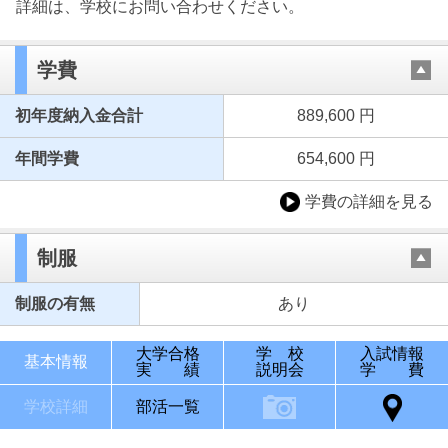
詳細は、学校にお問い合わせください。
学費
初年度納入金合計
889,600 円
年間学費
654,600 円
学費の詳細を見る
制服
制服の有無
あり
大学合格
学 校
入試情報
基本情報
実 績
説明会
学 費
学校詳細
部活一覧