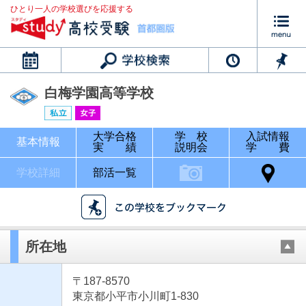
ひとり一人の学校選びを応援する
カレンダー
白梅学園高等学校
大学合格
学 校
入試情報
基本情報
実 績
説明会
学 費
学校詳細
部活一覧
所在地
〒187-8570
東京都小平市小川町1-830