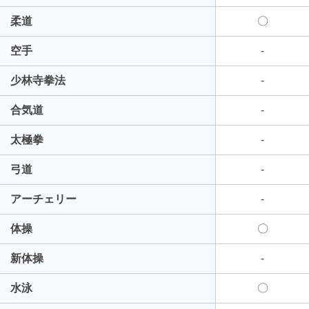
柔道
〇
空手
-
少林寺拳法
-
合気道
-
太極拳
-
弓道
-
アーチェリー
-
体操
〇
新体操
-
水泳
〇