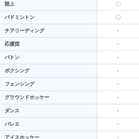
陸上
〇
バドミントン
〇
チアリーディング
-
応援団
-
バトン
-
ボクシング
-
フェンシング
-
グラウンドホッケー
-
ダンス
-
バレエ
-
アイスホッケー
-