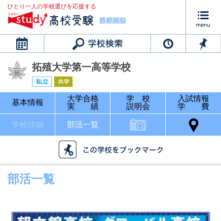
ひとり一人の学校選びを応援する
カレンダー
拓殖大学第一高等学校
大学合格
学 校
入試情報
基本情報
実 績
説明会
学 費
学校詳細
部活一覧
部活一覧