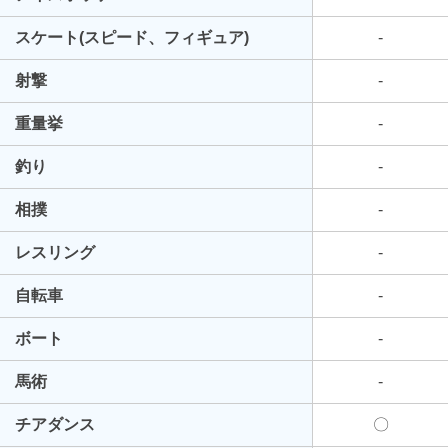
スケート(スピード、フィギュア)
-
射撃
-
重量挙
-
釣り
-
相撲
-
レスリング
-
自転車
-
ボート
-
馬術
-
チアダンス
〇