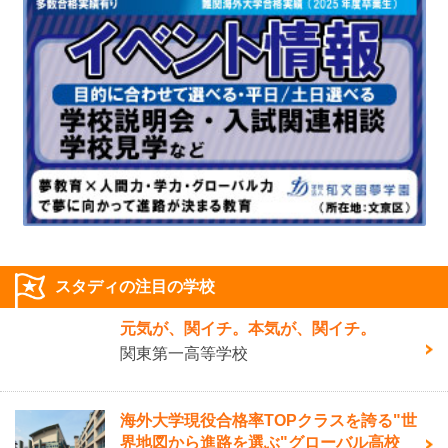
スタディの注目の学校
元気が、関イチ。本気が、関イチ。
関東第一高等学校
海外大学現役合格率TOPクラスを誇る"世
界地図から進路を選ぶ"グローバル高校