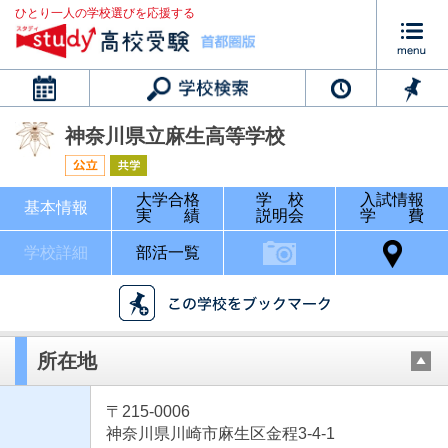
ひとり一人の学校選びを応援する
カレンダー
神奈川県立麻生高等学校
大学合格
学 校
入試情報
基本情報
実 績
説明会
学 費
学校詳細
部活一覧
所在地
〒215-0006
神奈川県川崎市麻生区金程3-4-1