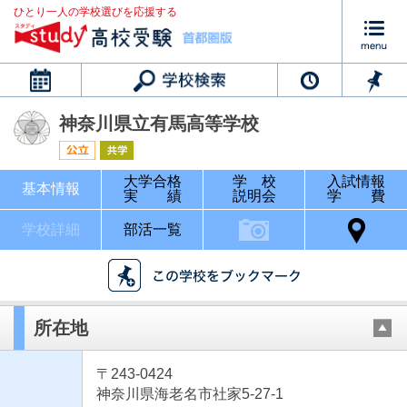
ひとり一人の学校選びを応援する
カレンダー
神奈川県立有馬高等学校
大学合格
学 校
入試情報
基本情報
実 績
説明会
学 費
学校詳細
部活一覧
所在地
〒243-0424
神奈川県海老名市社家5-27-1