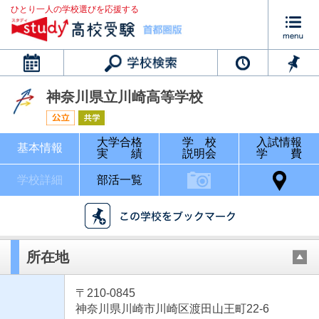
ひとり一人の学校選びを応援する
カレンダー
神奈川県立川崎高等学校
大学合格
学 校
入試情報
基本情報
実 績
説明会
学 費
学校詳細
部活一覧
所在地
〒210-0845
神奈川県川崎市川崎区渡田山王町22-6