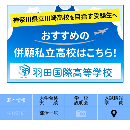
大学合格
学 校
入試情報
基本情報
実 績
説明会
学 費
学校詳細
部活一覧