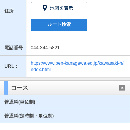
住所
ルート検索
電話番号
044-344-5821
https://www.pen-kanagawa.ed.jp/kawasaki-h/i
URL：
最近見た学校
ndex.html
神奈川県立川崎高等学校
コース
ブックマークした学校
普通科(単位制)
ブックマークした学校はありません
普通科(定時制・単位制)