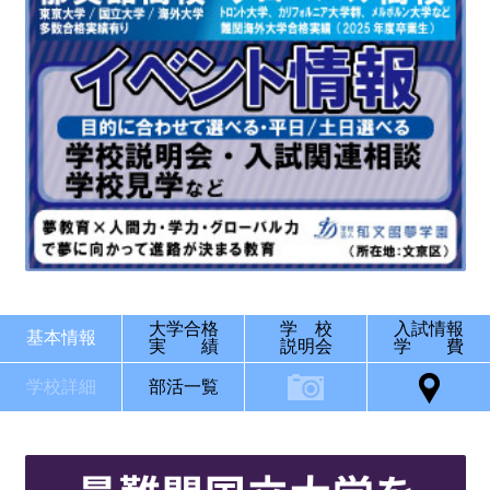
大学合格
学 校
入試情報
基本情報
実 績
説明会
学 費
学校詳細
部活一覧