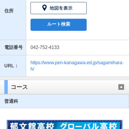
住所
ルート検索
電話番号
042-752-4133
https://www.pen-kanagawa.ed.jp/sagamihara-
URL：
最近見た学校
h/
神奈川県立相模原高等学校
コース
ブックマークした学校
普通科
ブックマークした学校はありません