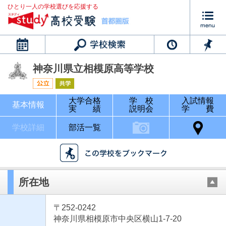
ひとり一人の学校選びを応援する
カレンダー
神奈川県立相模原高等学校
大学合格
学 校
入試情報
基本情報
実 績
説明会
学 費
学校詳細
部活一覧
所在地
〒252-0242
神奈川県相模原市中央区横山1-7-20