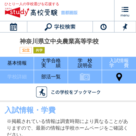
ひとり一人の学校選びを応援する
カレンダー
神奈川県立中央農業高等学校
大学合格
学 校
入試情報
基本情報
実 績
説明会
学 費
学校詳細
部活一覧
入試情報・学費
※掲載されている情報は調査時期により異なることがあ
りますので、最新の情報は学校ホームページをご確認く
ださい。