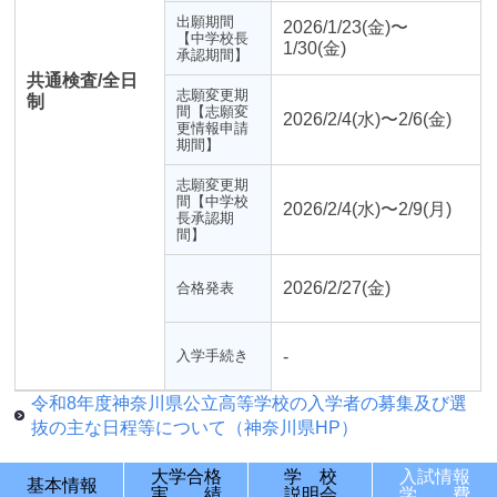
出願期間
2026/1/23(金)〜
【中学校長
1/30(金)
承認期間】
共通検査/全日
志願変更期
制
間【志願変
2026/2/4(水)〜2/6(金)
更情報申請
期間】
志願変更期
間【中学校
2026/2/4(水)〜2/9(月)
長承認期
間】
2026/2/27(金)
合格発表
入学手続き
-
令和8年度神奈川県公立高等学校の入学者の募集及び選
抜の主な日程等について（神奈川県HP）
大学合格
学 校
入試情報
基本情報
実 績
説明会
学 費