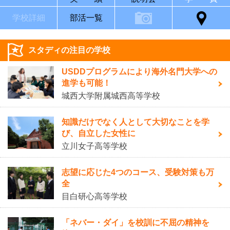
学校詳細
部活一覧
スタディの注目の学校
USDDプログラムにより海外名門大学への
進学も可能！
城西大学附属城西高等学校
知識だけでなく人として大切なことを学
び、自立した女性に
立川女子高等学校
志望に応じた4つのコース、受験対策も万
全
目白研心高等学校
「ネバー・ダイ」を校訓に不屈の精神を