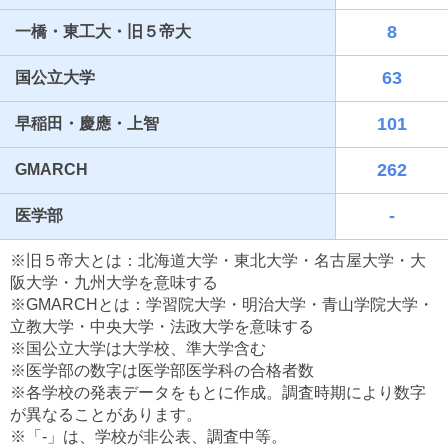
8
一橋・東工大・旧５帝大
63
国公立大学
101
早稲田・慶應・上智
262
GMARCH
-
医学部
最近見た学校
※旧５帝大とは：北海道大学・東北大学・名古屋大学・大
鎌倉学園高等学校
阪大学・九州大学を意味する
※GMARCHとは：学習院大学・明治大学・青山学院大学・
ブックマークした学校
立教大学・中央大学・法政大学を意味する
※国公立大学は大学校、準大学含む
ブックマークした学校はありません
※医学部の数字は医学部医学科の合格者数
※各学校の発表データをもとに作成。調査時期により数字
が異なることがあります。
※「-」は、学校が非公表、調査中等。