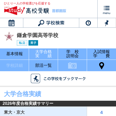
ひとり一人の学校選びを応援する
カレンダー
鎌倉学園高等学校
大学合格
学 校
入試情報
基本情報
実 績
説明会
学 費
学校詳細
部活一覧
大学合格実績
2026年度合格実績サマリー
4
東大・京大