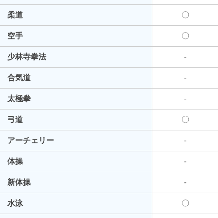
柔道
〇
空手
〇
少林寺拳法
-
合気道
-
太極拳
-
弓道
〇
アーチェリー
-
体操
-
新体操
-
水泳
〇