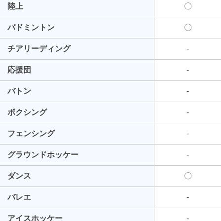
陸上
〇
バドミントン
〇
チアリーディング
-
応援団
-
バトン
-
ボクシング
-
フェンシング
-
グラウンドホッケー
-
ダンス
〇
バレエ
-
アイスホッケー
-