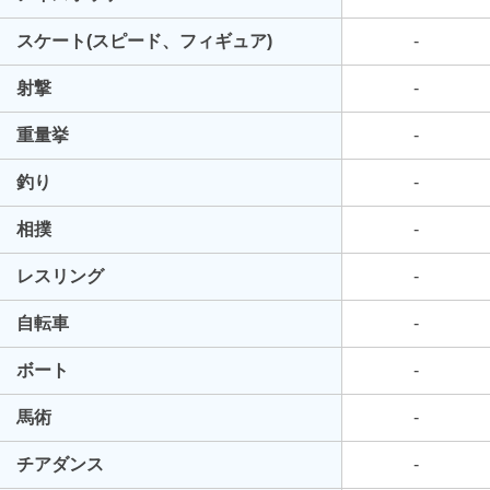
スケート(スピード、フィギュア)
-
射撃
-
重量挙
-
釣り
-
相撲
-
レスリング
-
自転車
-
ボート
-
馬術
-
チアダンス
-