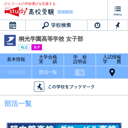
ひとり一人の学校選びを応援する
カレンダー
桐光学園高等学校 女子部
大学合格
学 校
入試情報
基本情報
実 績
説明会
学 費
学校詳細
部活一覧
部活一覧