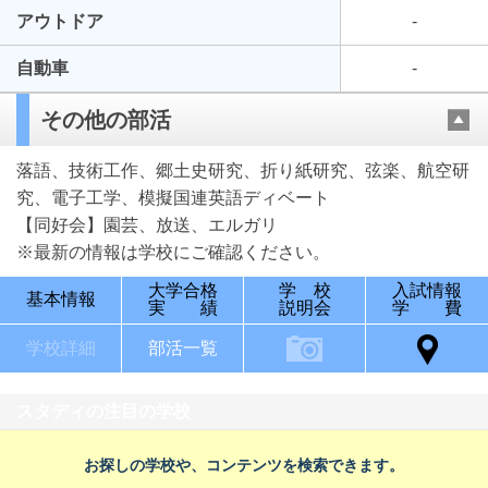
アウトドア
-
自動車
-
その他の部活
落語、技術工作、郷土史研究、折り紙研究、弦楽、航空研
究、電子工学、模擬国連英語ディベート
【同好会】園芸、放送、エルガリ
※最新の情報は学校にご確認ください。
大学合格
学 校
入試情報
基本情報
実 績
説明会
学 費
学校詳細
部活一覧
スタディの注目の学校
お探しの学校や、コンテンツを検索できます。