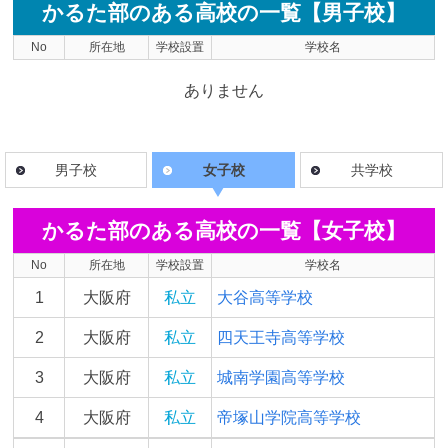
かるた部のある高校の一覧【男子校】
No
所在地
学校設置
学校名
ありません
男子校
女子校
共学校
かるた部のある高校の一覧【女子校】
No
所在地
学校設置
学校名
1
大阪府
私立
大谷高等学校
2
大阪府
私立
四天王寺高等学校
3
大阪府
私立
城南学園高等学校
4
大阪府
私立
帝塚山学院高等学校