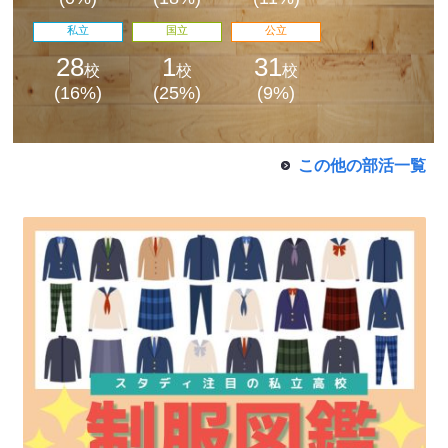
私立
国立
公立
28
1
31
校
校
校
(16%)
(25%)
(9%)
この他の部活一覧
最近見た学校
学校閲覧履歴はありません
ブックマークした学校
ブックマークした学校はありません