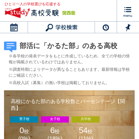
ひとり一人の学校選びを応援する
カレンダー
部活に「かるた部」のある高校
※各学校の発表データをもとに作成しているため、全ての学校の情
報が掲載されているわけではありません。
※調査時期によりデータが異なることもあります。最新情報は学校
にご確認ください。
※高校入試（募集）の無い学校は掲載しておりません。
高校にかるた部のある学校数とパーセンテージ【関
西】
男子校
女子校
共学校
0
6
54
校
校
校
(0%)
(18%)
(11%)