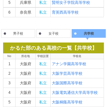
5
兵庫県
私立
賢明女子学院高等学校
6
奈良県
私立
育英西高等学校
男子校
女子校
共学校
かるた部のある高校の一覧【共学校】
No
所在地
学校設置
学校名
1
大阪府
私立
アナン学園高等学校
2
大阪府
私立
大阪学芸高等学校
3
大阪府
私立
大阪国際高等学校
4
大阪府
私立
大阪電気通信大学高等学校
5
大阪府
私立
大阪桐蔭高等学校