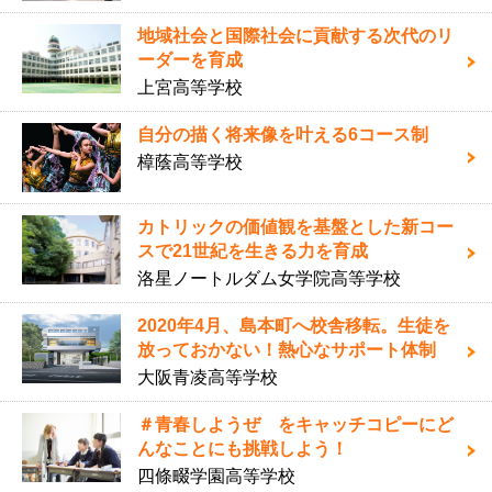
地域社会と国際社会に貢献する次代のリ
ーダーを育成
上宮高等学校
自分の描く将来像を叶える6コース制
樟蔭高等学校
カトリックの価値観を基盤とした新コー
スで21世紀を生きる力を育成
洛星ノートルダム女学院高等学校
2020年4月、島本町へ校舎移転。生徒を
放っておかない！熱心なサポート体制
大阪青凌高等学校
＃青春しようぜ をキャッチコピーにど
んなことにも挑戦しよう！
四條畷学園高等学校