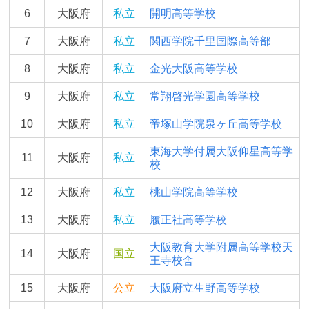
6
大阪府
私立
開明高等学校
7
大阪府
私立
関西学院千里国際高等部
8
大阪府
私立
金光大阪高等学校
9
大阪府
私立
常翔啓光学園高等学校
10
大阪府
私立
帝塚山学院泉ヶ丘高等学校
東海大学付属大阪仰星高等学
11
大阪府
私立
校
12
大阪府
私立
桃山学院高等学校
13
大阪府
私立
履正社高等学校
大阪教育大学附属高等学校天
14
大阪府
国立
王寺校舎
15
大阪府
公立
大阪府立生野高等学校