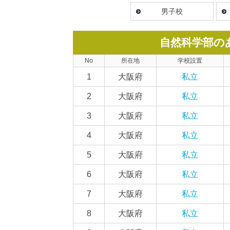
男子校
自然科学部の
No
所在地
学校設置
1
大阪府
私立
2
大阪府
私立
3
大阪府
私立
4
大阪府
私立
5
大阪府
私立
6
大阪府
私立
7
大阪府
私立
8
大阪府
私立