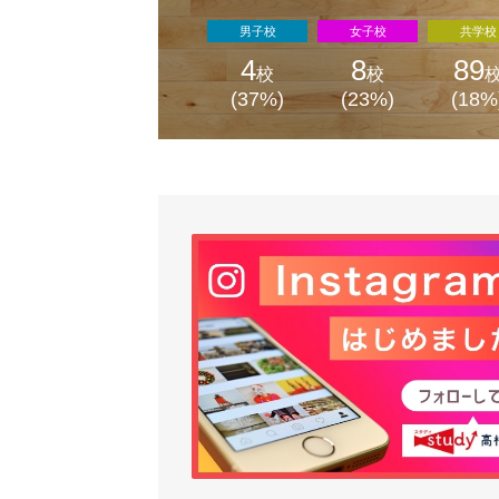
男子校
女子校
共学校
4
8
89
校
校
(37%)
(23%)
(18%