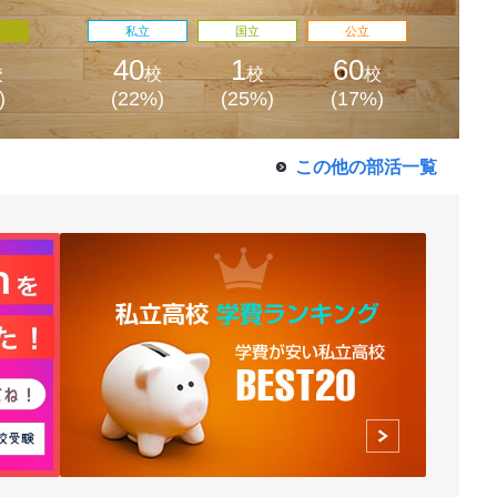
私立
国立
公立
40
1
60
校
校
校
校
)
(22%)
(25%)
(17%)
この他の部活一覧