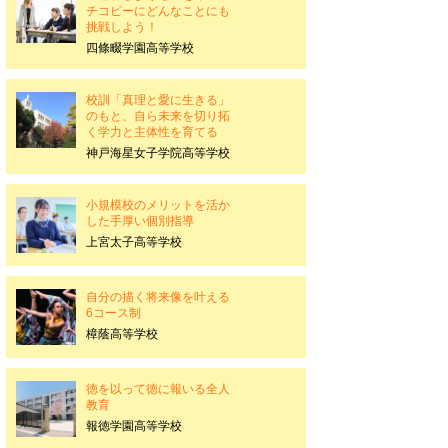
チコピーにどんなことにも
挑戦しよう！
四條畷学園高等学校
校訓「真理と愛に生きる」
のもと、自ら未来を切り拓
く学力と主体性を育てる
神戸海星女子学院高等学校
小規模校のメリットを活か
した手厚い個別指導
上宮太子高等学校
自分の描く将来像を叶える
6コース制
樟蔭高等学校
徳を以って徳に報いる全人
教育
報徳学園高等学校