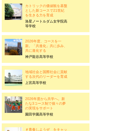
カトリックの価値観を基盤
とした新コースで21世紀
を生きる力を育成
洛星ノートルダム女学院高
等学校
2026年度、コースを一
新。「共進化」共に歩み、
共に進化する
神戸龍谷高等学校
地域社会と国際社会に貢献
する次代のリーダーを育成
上宮高等学校
2026年度から共学へ。新
たな3コース制で個々の夢
の実現をサポート
園田学園高等学校
＃青春しようぜ をキャッ