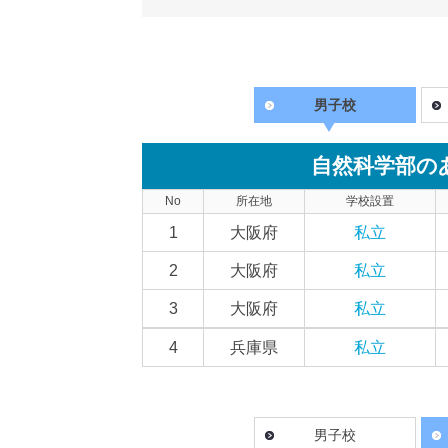
男子校
自然科学部の
No
所在地
学校設置
1
大阪府
私立
2
大阪府
私立
3
大阪府
私立
4
兵庫県
私立
男子校