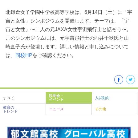
北鎌倉女子学園中学校高等学校は、6月14日（土）に「宇
宙と女性」シンポジウムを開催します。テーマは、「宇
宙と女性」〜二人の元JAXA女性宇宙飛行士と話そう〜。
このシンポジウムには、元宇宙飛行士の向井千秋氏と山
崎直子氏が登壇します。詳しい情報と申し込みについて
は、
同校HP
をご確認ください。
最近見た学校
学校閲覧履歴はありません
説明会・
すべて
入試動向
イベント
ブックマークした学校
教育の
ニュース
その他
トレンド
ブックマークした学校はありません