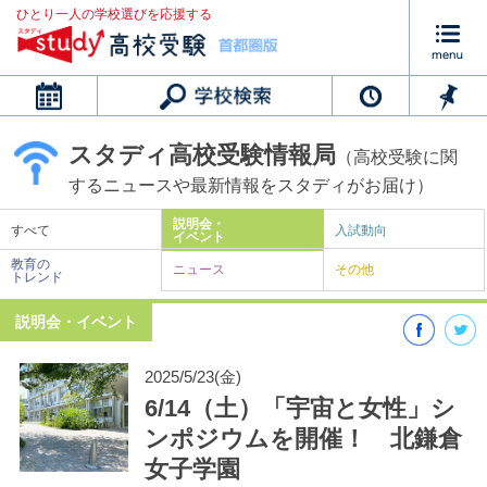
ひとり一人の学校選びを応援する
カレンダー
スタディ高校受験情報局
（高校受験に関
するニュースや最新情報をスタディがお届け）
説明会・
すべて
入試動向
イベント
教育の
ニュース
その他
トレンド
説明会・イベント
2025/5/23(金)
6/14（土）「宇宙と女性」シ
ンポジウムを開催！ 北鎌倉
女子学園