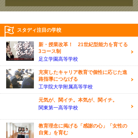
スタディ注目の学校
新・授業改革！ 21世紀型能力を育てる
3コース制
足立学園高等学校
充実したキャリア教育で個性に応じた進
路指導につなげる
工学院大学附属高等学校
元気が、関イチ。本気が、関イチ。
関東第一高等学校
教育理念に掲げる「感謝の心」「女性の
自覚」を育む