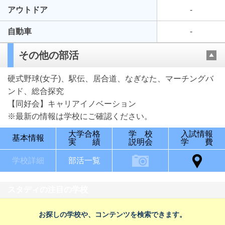
アウトドア
-
自動車
-
その他の部活
硬式野球(女子)、駅伝、居合道、なぎなた、マーチングバ
ンド、総合探究
【同好会】キャリアイノベーション
※最新の情報は学校にご確認ください。
大学合格
学 校
入試情報
基本情報
実 績
説明会
学 費
学校詳細
部活一覧
スタディの注目の学校
お探しの学校や、コンテンツを検索できます。