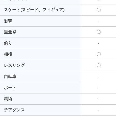
スケート(スピード、フィギュア)
〇
射撃
-
重量挙
〇
釣り
-
相撲
〇
レスリング
〇
自転車
-
ボート
-
馬術
-
チアダンス
-