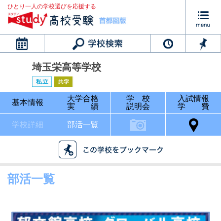
ひとり一人の学校選びを応援する
カレンダー
埼玉栄高等学校
大学合格
学 校
入試情報
基本情報
実 績
説明会
学 費
学校詳細
部活一覧
部活一覧