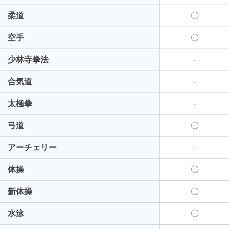
柔道
〇
空手
〇
少林寺拳法
-
合気道
-
太極拳
-
弓道
〇
アーチェリー
-
体操
〇
新体操
〇
水泳
〇