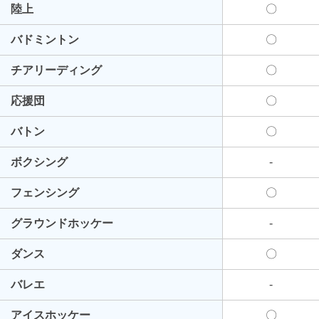
陸上
〇
バドミントン
〇
チアリーディング
〇
応援団
〇
バトン
〇
ボクシング
-
フェンシング
〇
グラウンドホッケー
-
ダンス
〇
バレエ
-
アイスホッケー
〇