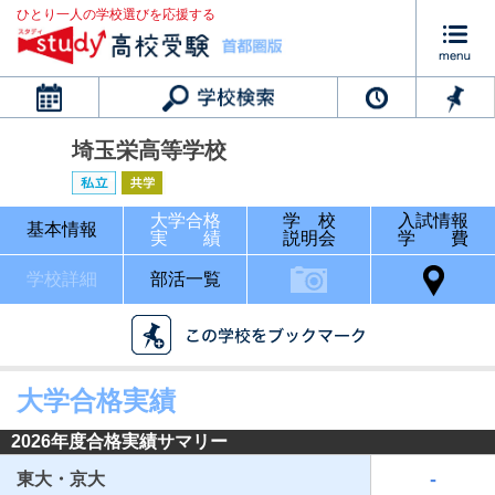
ひとり一人の学校選びを応援する
カレンダー
埼玉栄高等学校
大学合格
学 校
入試情報
基本情報
実 績
説明会
学 費
学校詳細
部活一覧
大学合格実績
2026年度合格実績サマリー
-
東大・京大