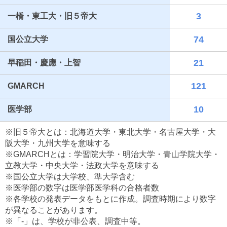
3
一橋・東工大・旧５帝大
74
国公立大学
21
早稲田・慶應・上智
121
GMARCH
10
医学部
最近見た学校
※旧５帝大とは：北海道大学・東北大学・名古屋大学・大
埼玉栄高等学校
阪大学・九州大学を意味する
※GMARCHとは：学習院大学・明治大学・青山学院大学・
ブックマークした学校
立教大学・中央大学・法政大学を意味する
※国公立大学は大学校、準大学含む
ブックマークした学校はありません
※医学部の数字は医学部医学科の合格者数
※各学校の発表データをもとに作成。調査時期により数字
が異なることがあります。
※「-」は、学校が非公表、調査中等。