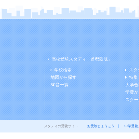
高校受験スタディ「首都圏版」
学校検索
スタ
地図から探す
特集
50音一覧
大学合
学費が
スクー
スタディの受験サイト
お受験じょうほう
中学受験