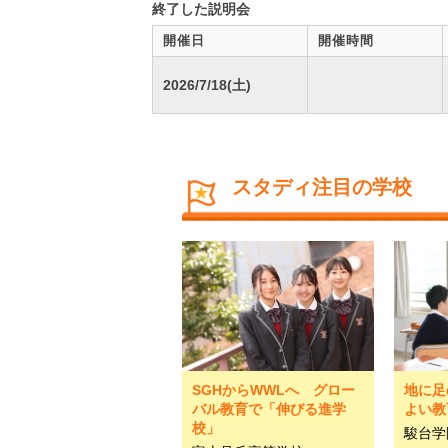
終了した説明会
開催日
開催時間
2026/7/18(土)
スタディ注目の学校
SGHからWWLへ グロー
地に足
バル教育で「伸びる進学
よい教
校」
駿台学