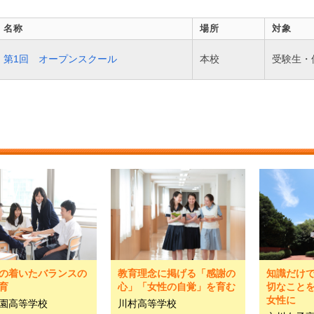
名称
場所
対象
第1回 オープンスクール
本校
受験生・
の着いたバランスの
教育理念に掲げる「感謝の
知識だけ
育
心」「女性の自覚」を育む
切なこと
女性に
園高等学校
川村高等学校