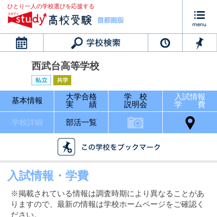
ひとり一人の学校選びを応援する
カレンダー
西武台高等学校
大学合格
学 校
入試情報
基本情報
実 績
説明会
学 費
学校詳細
部活一覧
入試情報・学費
※掲載されている情報は調査時期により異なることがあ
りますので、最新の情報は学校ホームページをご確認く
ださい。