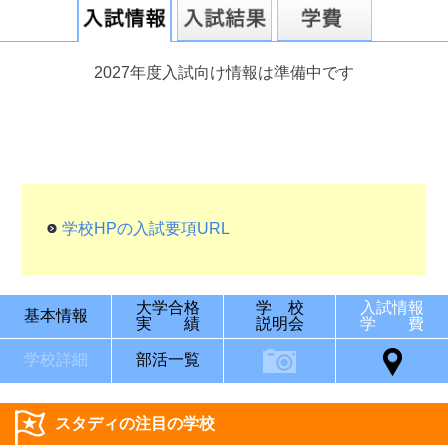
2027年度入試向け情報は準備中です
学校HPの入試要項URL
大学合格
学 校
入試情報
基本情報
実 績
説明会
学 費
学校詳細
部活一覧
スタディの注目の学校