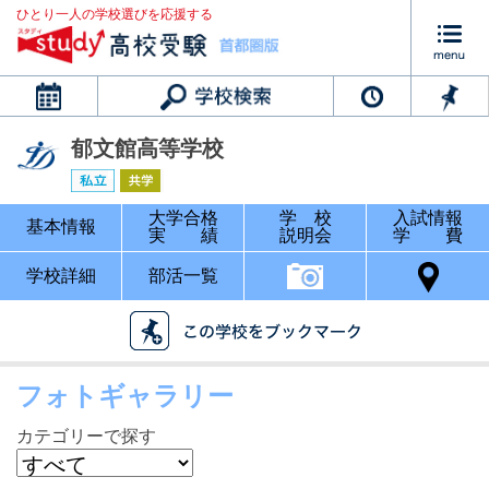
ひとり一人の学校選びを応援する
カレンダー
郁文館高等学校
大学合格
学 校
入試情報
基本情報
実 績
説明会
学 費
学校詳細
部活一覧
フォトギャラリー
カテゴリーで探す