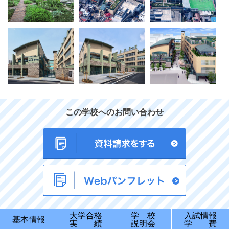
この学校へのお問い合わせ
大学合格
学 校
入試情報
基本情報
実 績
説明会
学 費