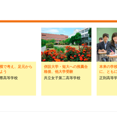
模で考え、足元から
併設大学・短大への推薦合
本来の学
よう
格後、他大学受験
に、とも
際高等学校
共立女子第二高等学校
正則高等