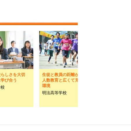
校らしさを大切
生徒と教員の距離が近い少
に学び合う
人数教育と広くて充実した
環境
学校
明法高等学校