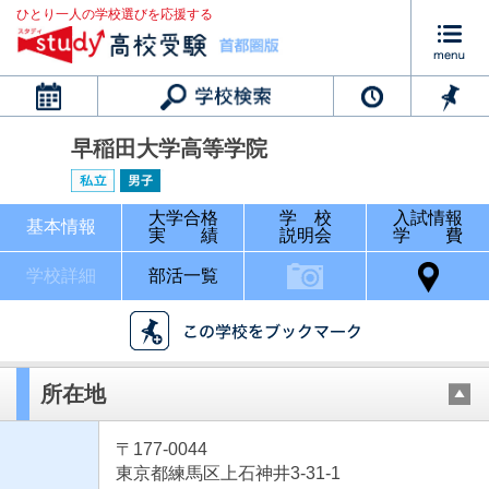
ひとり一人の学校選びを応援する
カレンダー
早稲田大学高等学院
大学合格
学 校
入試情報
基本情報
実 績
説明会
学 費
学校詳細
部活一覧
所在地
〒177-0044
東京都練馬区上石神井3-31-1