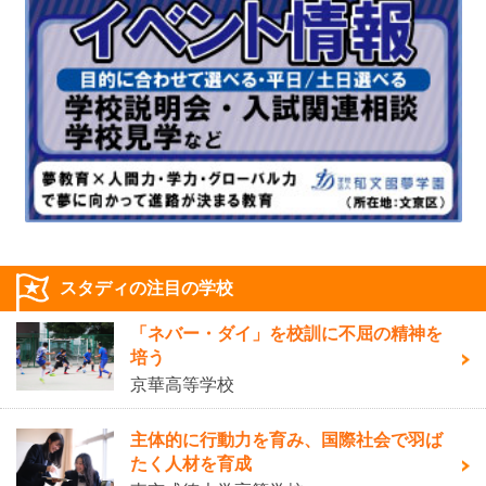
スタディの注目の学校
「ネバー・ダイ」を校訓に不屈の精神を
培う
京華高等学校
主体的に行動力を育み、国際社会で羽ば
たく人材を育成