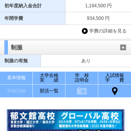
初年度納入金合計
1,194,500 円
年間学費
934,500 円
学費の詳細を見る
制服
制服の有無
あり
大学合格
学 校
入試情報
基本情報
実 績
説明会
学 費
学校詳細
部活一覧