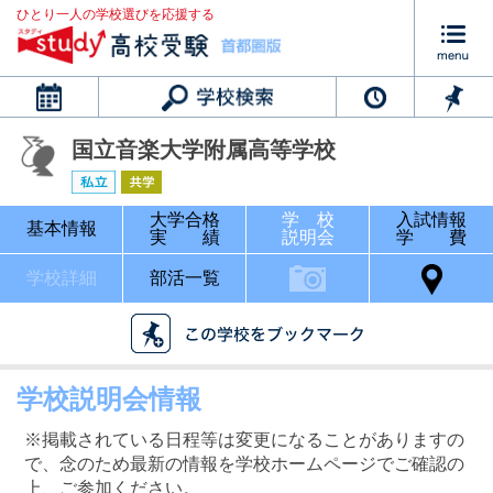
ひとり一人の学校選びを応援する
カレンダー
国立音楽大学附属高等学校
大学合格
学 校
入試情報
基本情報
実 績
説明会
学 費
学校詳細
部活一覧
学校説明会情報
※掲載されている日程等は変更になることがありますの
で、念のため最新の情報を学校ホームページでご確認の
上、ご参加ください。