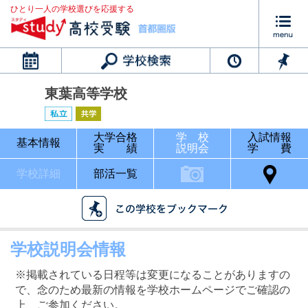
ひとり一人の学校選びを応援する
カレンダー
東葉高等学校
大学合格
学 校
入試情報
基本情報
実 績
説明会
学 費
学校詳細
部活一覧
学校説明会情報
※掲載されている日程等は変更になることがありますの
で、念のため最新の情報を学校ホームページでご確認の
上、ご参加ください。