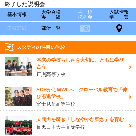
終了した説明会
大学合格
学 校
入試情報
基本情報
実 績
説明会
学 費
学校詳細
部活一覧
スタディの注目の学校
本来の学校らしさを大切に、ともに学び
合う
正則高等学校
SGHからWWLへ グローバル教育で「伸
びる進学校」
富士見丘高等学校
人間力を磨き「しなやかな強さ」を育む
目黒日本大学高等学校