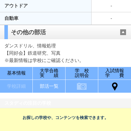
アウトドア
-
自動車
-
その他の部活
ダンスドリル、情報処理
【同好会】鉄道研究、写真
※最新情報は学校にご確認ください。
大学合格
学 校
入試情報
基本情報
実 績
説明会
学 費
学校詳細
部活一覧
スタディの注目の学校
お探しの学校や、コンテンツを検索できます。