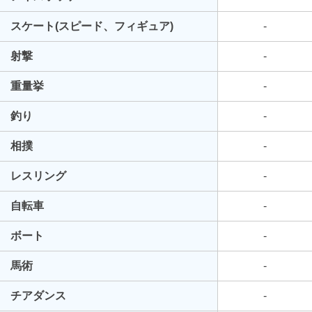
スケート(スピード、フィギュア)
-
射撃
-
重量挙
-
釣り
-
相撲
-
レスリング
-
自転車
-
ボート
-
馬術
-
チアダンス
-