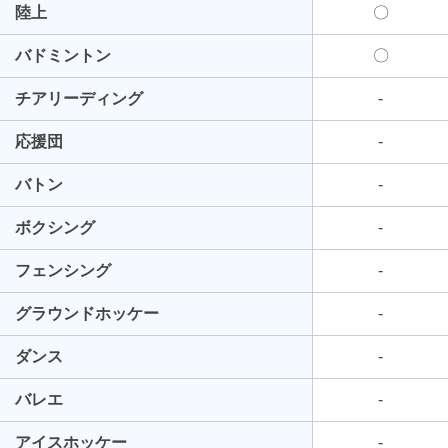
陸上
〇
バドミントン
〇
チアリーディング
-
応援団
-
バトン
-
ボクシング
-
フェンシング
-
グラウンドホッケー
-
ダンス
-
バレエ
-
アイスホッケー
-