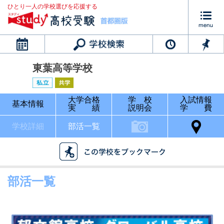
ひとり一人の学校選びを応援する
カレンダー
東葉高等学校
大学合格
学 校
入試情報
基本情報
実 績
説明会
学 費
学校詳細
部活一覧
部活一覧