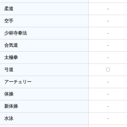
柔道
-
空手
-
少林寺拳法
-
合気道
-
太極拳
-
弓道
〇
アーチェリー
-
体操
-
新体操
-
水泳
-