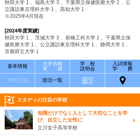
秋田大学 1 、福島大学 3 、千葉県立保健医療大学 2 、公
立諏訪東京理科大学 1 、高知大学 1
※2025年4月現在
[2024年度実績]
秋田大学 1 、茨城大学 3 、前橋工科大学 1 、千葉県立保
健医療大学 1 、公立諏訪東京理科大学 1 、静岡大学 1 、
京都府立大学 1
大学合格
学 校
入試情報
基本情報
実 績
説明会
学 費
学校詳細
部活一覧
スタディの注目の学校
知識だけでなく人として大切なことを学
び、自立した女性に
立川女子高等学校