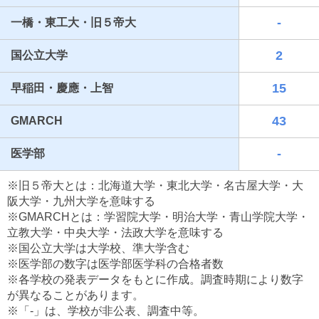
-
一橋・東工大・旧５帝大
2
国公立大学
15
早稲田・慶應・上智
43
GMARCH
-
医学部
最近見た学校
※旧５帝大とは：北海道大学・東北大学・名古屋大学・大
東葉高等学校
阪大学・九州大学を意味する
※GMARCHとは：学習院大学・明治大学・青山学院大学・
ブックマークした学校
立教大学・中央大学・法政大学を意味する
※国公立大学は大学校、準大学含む
ブックマークした学校はありません
※医学部の数字は医学部医学科の合格者数
※各学校の発表データをもとに作成。調査時期により数字
が異なることがあります。
※「-」は、学校が非公表、調査中等。