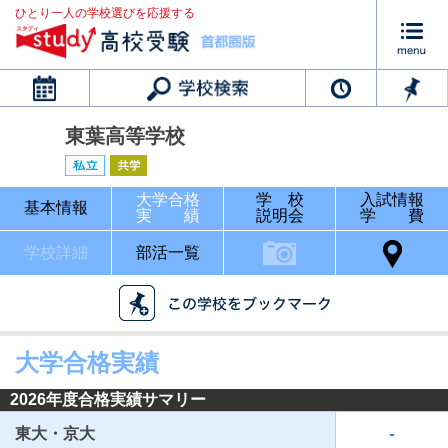
ひとり一人の学校選びを応援する
カレンダー
東葉高等学校
大学合格
学 校
入試情報
基本情報
実 績
説明会
学 費
学校詳細
部活一覧
大学合格実績
2026年度合格実績サマリー
-
東大・京大