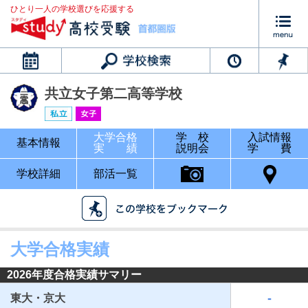
ひとり一人の学校選びを応援する
カレンダー
共立女子第二高等学校
大学合格
学 校
入試情報
基本情報
実 績
説明会
学 費
学校詳細
部活一覧
大学合格実績
2026年度合格実績サマリー
-
東大・京大