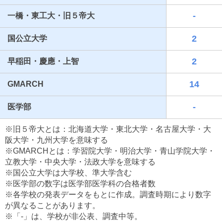
-
一橋・東工大・旧５帝大
2
国公立大学
2
早稲田・慶應・上智
14
GMARCH
-
医学部
最近見た学校
※旧５帝大とは：北海道大学・東北大学・名古屋大学・大
共立女子第二高等学校
阪大学・九州大学を意味する
※GMARCHとは：学習院大学・明治大学・青山学院大学・
ブックマークした学校
立教大学・中央大学・法政大学を意味する
※国公立大学は大学校、準大学含む
ブックマークした学校はありません
※医学部の数字は医学部医学科の合格者数
※各学校の発表データをもとに作成。調査時期により数字
が異なることがあります。
※「-」は、学校が非公表、調査中等。