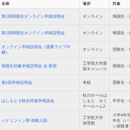
名称
場所
対象
第1回帰国生オンライン学校説明会
オンライン
帰国生・
第1回帰国生オンライン学校説明会
オンライン
帰国生・
オンライン学校説明会（授業ライブ中
オンライン
受験生・
継）
工学院大学新
帰国生対象学校説明会 @ 新宿
帰国生・
宿キャンパス
第1回学校説明会
本校
受験生・
杜のホールは
はしもと３校合同進学相談会
しもと セミ
中学生・
ナールーム2
小学4年
工学院大学
バドミントン部 体験入部
年生（バ
体育館
ン経験者