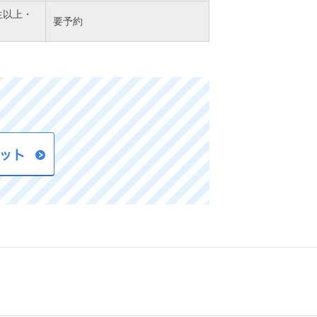
生以上・
要予約