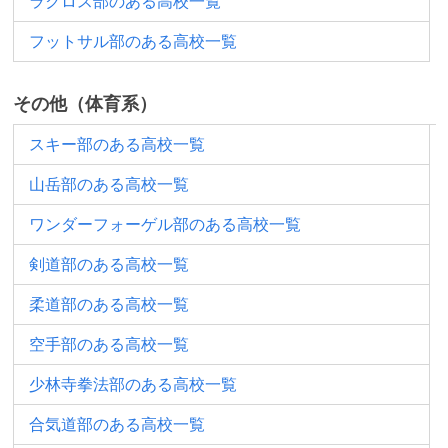
ラクロス部のある高校一覧
フットサル部のある高校一覧
その他（体育系）
スキー部のある高校一覧
山岳部のある高校一覧
ワンダーフォーゲル部のある高校一覧
剣道部のある高校一覧
柔道部のある高校一覧
空手部のある高校一覧
少林寺拳法部のある高校一覧
合気道部のある高校一覧