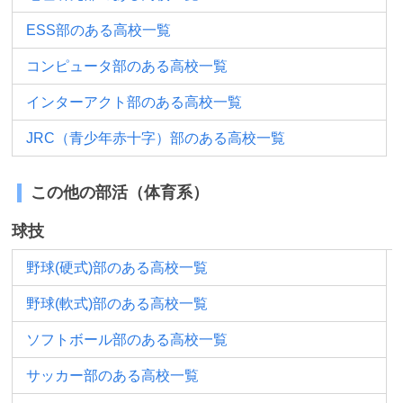
ESS部のある高校一覧
コンピュータ部のある高校一覧
インターアクト部のある高校一覧
JRC（青少年赤十字）部のある高校一覧
この他の部活（体育系）
球技
野球(硬式)部のある高校一覧
野球(軟式)部のある高校一覧
ソフトボール部のある高校一覧
サッカー部のある高校一覧