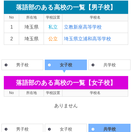
落語部のある高校の一覧【男子校】
No
所在地
学校設置
学校名
1
埼玉県
私立
立教新座高等学校
2
埼玉県
公立
埼玉県立浦和高等学校
男子校
女子校
共学校
落語部のある高校の一覧【女子校】
No
所在地
学校設置
学校名
ありません
男子校
女子校
共学校