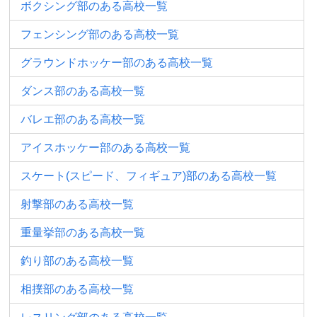
ボクシング部のある高校一覧
フェンシング部のある高校一覧
グラウンドホッケー部のある高校一覧
ダンス部のある高校一覧
バレエ部のある高校一覧
アイスホッケー部のある高校一覧
スケート(スピード、フィギュア)部のある高校一覧
射撃部のある高校一覧
重量挙部のある高校一覧
釣り部のある高校一覧
相撲部のある高校一覧