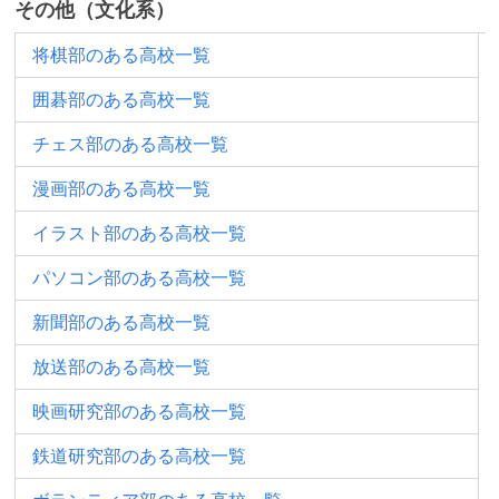
その他（文化系）
将棋部のある高校一覧
囲碁部のある高校一覧
チェス部のある高校一覧
漫画部のある高校一覧
イラスト部のある高校一覧
パソコン部のある高校一覧
新聞部のある高校一覧
放送部のある高校一覧
映画研究部のある高校一覧
鉄道研究部のある高校一覧