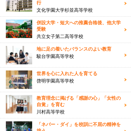
行
文化学園大学杉並高等学校
併設大学・短大への推薦合格後、他大学
受験
共立女子第二高等学校
地に足の着いたバランスのよい教育
駿台学園高等学校
世界を心に入れた人を育てる
啓明学園高等学校
教育理念に掲げる「感謝の心」「女性の
自覚」を育む
川村高等学校
「ネバー・ダイ」を校訓に不屈の精神を
培う