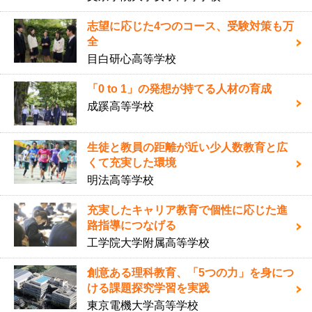
志望に応じた4つのコース、受験対策も万
全
目白研心高等学校
「0 to 1」の発想が持てる人材の育成
成蹊高等学校
生徒と教員の距離が近い少人数教育と広
くて充実した環境
明法高等学校
充実したキャリア教育で個性に応じた進
路指導につなげる
工学院大学附属高等学校
創意ある理科教育、「5つの力」を身につ
ける課題探究学習を実践
東京電機大学高等学校