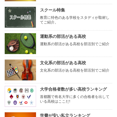
スクール特集
教育に特色のある学校をスタディが取材し
てご紹介。
運動系の部活がある高校
運動系の部活がある高校を部活別でご紹介
文化系の部活がある高校
文化系の部活がある高校を部活別でご紹介
大学合格者数が多い高校ランキング
首都圏で有名大学に多くの合格者を出して
いる高校はここだ!
学費が安い私立ランキング