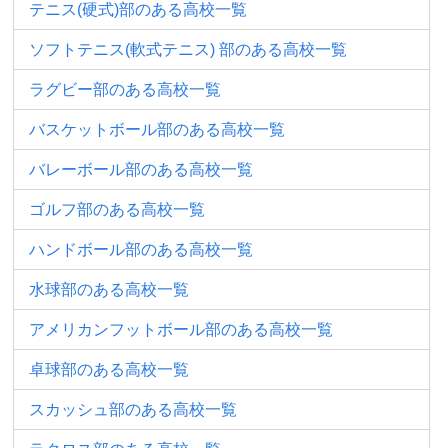
テニス(硬式)部のある高校一覧
ソフトテニス(軟式テニス) 部のある高校一覧
ラグビー部のある高校一覧
バスケットボール部のある高校一覧
バレーボール部のある高校一覧
ゴルフ部のある高校一覧
ハンドボール部のある高校一覧
水球部のある高校一覧
アメリカンフットボール部のある高校一覧
卓球部のある高校一覧
スカッシュ部のある高校一覧