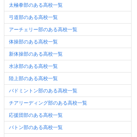
太極拳部のある高校一覧
弓道部のある高校一覧
アーチェリー部のある高校一覧
体操部のある高校一覧
新体操部のある高校一覧
水泳部のある高校一覧
陸上部のある高校一覧
バドミントン部のある高校一覧
チアリーディング部のある高校一覧
応援団部のある高校一覧
バトン部のある高校一覧