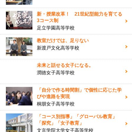
新・授業改革！ 21世紀型能力を育てる
3コース制
足立学園高等学校
教室だけでは、足りない
新渡戸文化高等学校
未来と話せる女子になる。
潤徳女子高等学校
「自分で作る時間割」で個性に応じた学
びや進路を実現
桐朋女子高等学校
「コース別指導」「グローバル教育」
「探究」「女子教育」
文京学院大学女子高等学校