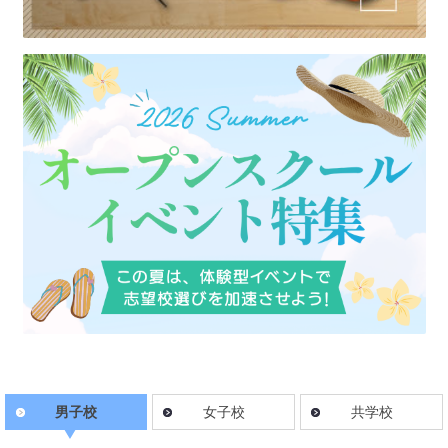
男子校
女子校
共学校