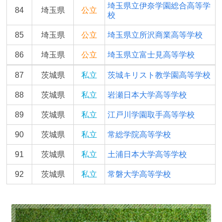
埼玉県立伊奈学園総合高等学
84
埼玉県
公立
校
85
埼玉県
公立
埼玉県立所沢商業高等学校
86
埼玉県
公立
埼玉県立富士見高等学校
87
茨城県
私立
茨城キリスト教学園高等学校
88
茨城県
私立
岩瀬日本大学高等学校
89
茨城県
私立
江戸川学園取手高等学校
90
茨城県
私立
常総学院高等学校
91
茨城県
私立
土浦日本大学高等学校
92
茨城県
私立
常磐大学高等学校