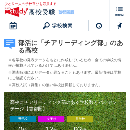
ひとり一人の学校選びを応援する
カレンダー
部活に「チアリーディング部」のあ
る高校
※各学校の発表データをもとに作成しているため、全ての学校の情
報が掲載されているわけではありません。
※調査時期によりデータが異なることもあります。最新情報は学校
にご確認ください。
※高校入試（募集）の無い学校は掲載しておりません。
高校にチアリーディング部のある学校数とパーセン
テージ【首都圏】
男子校
女子校
共学校
0
12
92