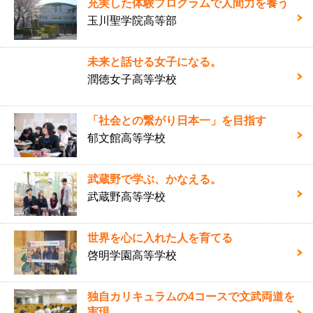
充実した体験プログラムで人間力を養う
玉川聖学院高等部
未来と話せる女子になる。
潤徳女子高等学校
「社会との繋がり日本一」を目指す
郁文館高等学校
武蔵野で学ぶ、かなえる。
武蔵野高等学校
世界を心に入れた人を育てる
啓明学園高等学校
独自カリキュラムの4コースで文武両道を
実現