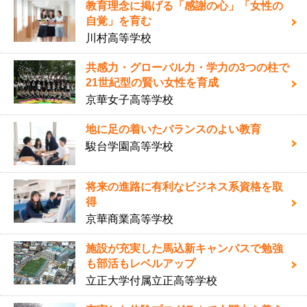
教育理念に掲げる「感謝の心」「女性の
自覚」を育む
川村高等学校
共感力・グローバル力・学力の3つの柱で
21世紀型の賢い女性を育成
京華女子高等学校
地に足の着いたバランスのよい教育
駿台学園高等学校
将来の進路に有利なビジネス系資格を取
得
京華商業高等学校
施設が充実した馬込新キャンパスで勉強
も部活もレベルアップ
立正大学付属立正高等学校