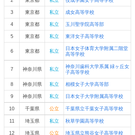
2
東京都
私立
佼成学園女子高等学校
3
東京都
私立
成女高等学校
4
東京都
私立
玉川聖学院高等部
5
東京都
私立
東洋女子高等学校
日本女子体育大学附属二階堂
6
東京都
私立
高等学校
神奈川歯科大学系属 緑ヶ丘女
7
神奈川県
私立
子高等学校
8
神奈川県
私立
相模女子大学高等部
9
神奈川県
私立
日本女子大学附属高等学校
10
千葉県
公立
千葉県立千葉女子高等学校
11
埼玉県
私立
秋草学園高等学校
12
埼玉県
公立
埼玉県立熊谷女子高等学校