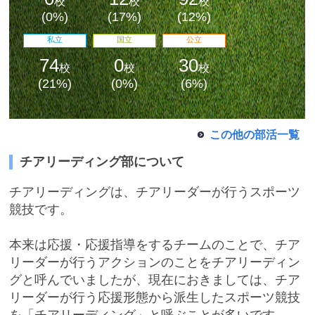
校
校
校
(0%)
(17%)
(12%)
私立
国立
公立
74
0
30
校
校
校
(21%)
(0%)
(6%)
この他の部活一覧
チアリーディング部について
最近見た学校
学校閲覧履歴はありません
チアリーディングは、チアリーダーが行うスポーツ
競技です。
ブックマークした学校
本来は応援・応援指導をするチームのことで、チア
リーダーが行うアクションのことをチアリーディン
ブックマークした学校はありません
グと呼んでいましたが、現在におきましては、チア
リーダーが行う応援形態から派生したスポーツ競技