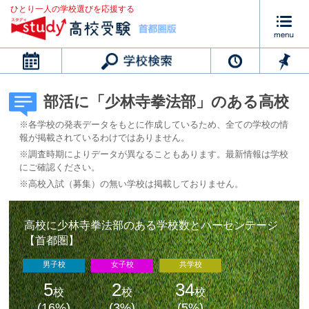
ひとり一人の学校選びを応援する
カレンダー
部活に「少林寺拳法部」のある高校
※各学校の発表データをもとに作成しているため、全ての学校の情
報が掲載されているわけではありません。
※調査時期によりデータが異なることもあります。最新情報は学校
にご確認ください。
※高校入試（募集）の無い学校は掲載しておりません。
高校に少林寺拳法部のある学校数とパーセンテージ
【首都圏】
男子校
女子校
共学校
5
2
34
校
校
校
(16%)
(3%)
(5%)