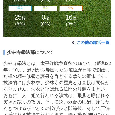
私立
国立
公立
25
0
16
校
校
校
(8%)
(0%)
(3%)
この他の部活一覧
少林寺拳法部について
最近見た学校
少林寺拳法とは、太平洋戦争直後の1947年（昭和22
学校閲覧履歴はありません
年）10月、満州から帰国した宗道臣が日本で創始し
た禅の精神修養と護身を旨とする拳法の流派です。
技法的には少林拳、少林寺の歴史とは直接は関係が
ブックマークした学校
ありません。法衣と呼ばれる仏門の服装をまとい、
おもに二人一組で行われる演武は、飛燕と呼ばれる
ブックマークした学校はありません
突きと蹴りの攻防、そして鋭い気合の応酬、床にた
たきつけるがごとくの投げ技と関節技、そして圧法
と呼ばれる技法で行われます。静と動を同時に行う