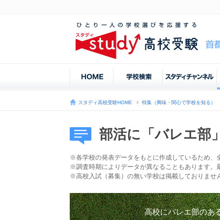
スタディ高校受験HOME
特集（興味・関心で学校を知る）
部活に「バレエ部
※各学校の発表データをもとに作成しているため、
※調査時期によりデータが異なることもあります。
※高校入試（募集）の無い学校は掲載しておりませ
高校にバレエ部のあ