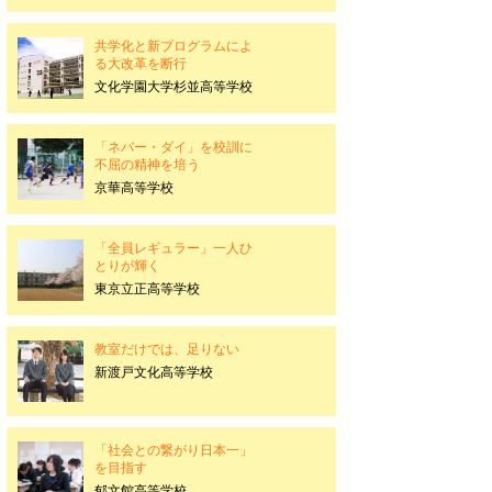
共学化と新プログラムによ
る大改革を断行
文化学園大学杉並高等学校
「ネバー・ダイ」を校訓に
不屈の精神を培う
京華高等学校
「全員レギュラー」一人ひ
とりが輝く
東京立正高等学校
教室だけでは、足りない
新渡戸文化高等学校
「社会との繋がり日本一」
を目指す
郁文館高等学校