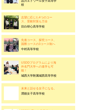
品川エトワール女子高等学
校
志望に応じた4つのコー
ス、受験対策も万全
目白研心高等学校
先進コース、探究コース、
国際コースの3コース制へ
中村高等学校
USDDプログラムにより海
外名門大学への進学も可
能！
城西大学附属城西高等学校
未来と話せる女子になる。
潤徳女子高等学校