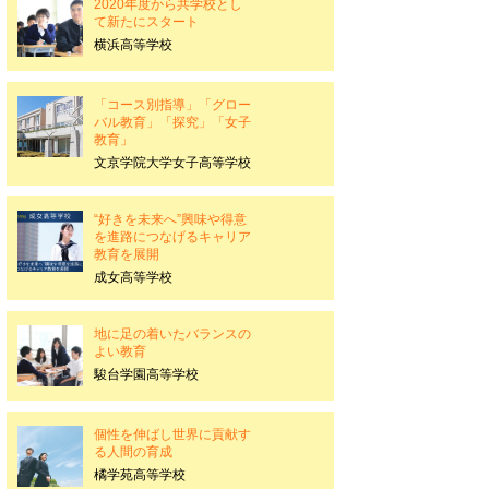
2020年度から共学校とし
て新たにスタート
横浜高等学校
「コース別指導」「グロー
バル教育」「探究」「女子
教育」
文京学院大学女子高等学校
“好きを未来へ”興味や得意
を進路につなげるキャリア
教育を展開
成女高等学校
地に足の着いたバランスの
よい教育
駿台学園高等学校
個性を伸ばし世界に貢献す
る人間の育成
橘学苑高等学校