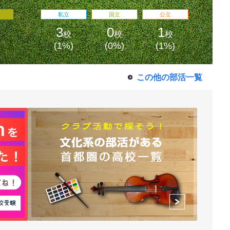
私立
国立
公立
3
0
1
校
校
校
(1%)
(0%)
(1%)
この他の部活一覧