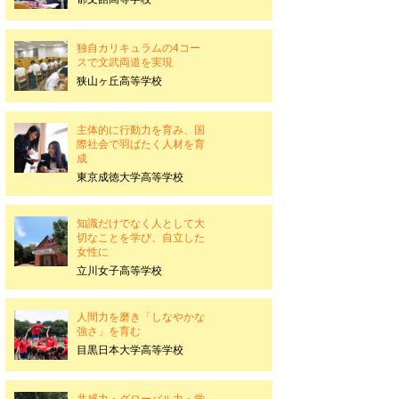
独自カリキュラムの4コー
スで文武両道を実現
狭山ヶ丘高等学校
主体的に行動力を育み、国
際社会で羽ばたく人材を育
成
東京成徳大学高等学校
知識だけでなく人として大
切なことを学び、自立した
女性に
立川女子高等学校
人間力を磨き「しなやかな
強さ」を育む
目黒日本大学高等学校