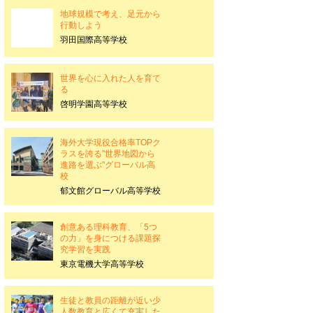
地球規模で考え、足元から
行動しよう
羽田国際高等学校
世界を心に入れた人を育て
る
啓明学園高等学校
海外大学現役合格率TOPク
ラスを誇る"世界地図から
進路を選ぶ"グローバル高
校
郁文館グローバル高等学校
創意ある理科教育、「5つ
の力」を身につける課題探
究学習を実践
東京電機大学高等学校
生徒と教員の距離が近い少
人数教育と広くて充実した