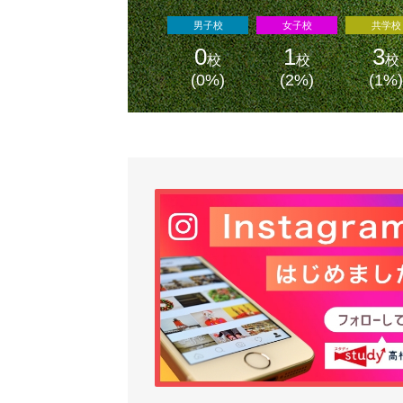
男子校
女子校
共学校
0
1
3
校
校
校
(0%)
(2%)
(1%)