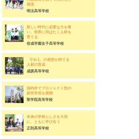
環境
明法高等学校
新しい時代に必要な力を養
い、世界に羽ばたく人材を
育てる
佼成学園女子高等学校
「0 to 1」の発想が持てる
人材の育成
成蹊高等学校
国内外でプロジェクト型の
探究学習を展開
聖学院高等学校
本来の学校らしさを大切
に、ともに学び合う
正則高等学校