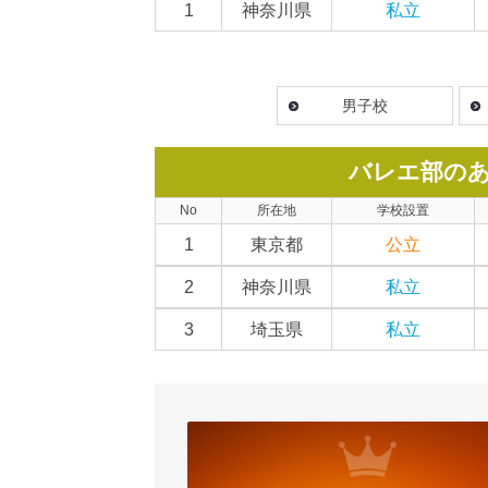
1
神奈川県
私立
男子校
バレエ部の
No
所在地
学校設置
1
東京都
公立
2
神奈川県
私立
3
埼玉県
私立