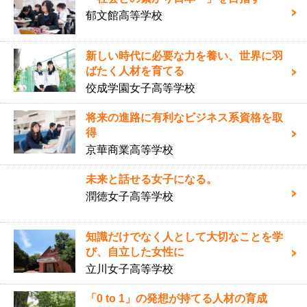
郁文館高等学校
新しい時代に必要な力を養い、世界に羽
ばたく人材を育てる
佼成学園女子高等学校
将来の進路に有利なビジネス系資格を取
得
京華商業高等学校
未来と話せる女子になる。
潤徳女子高等学校
知識だけでなく人として大切なことを学
び、自立した女性に
立川女子高等学校
「0 to 1」の発想が持てる人材の育成