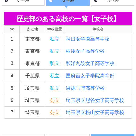
男子校
女子校
共学校
歴史部のある高校の一覧【女子校】
No
所在地
学校設置
学校名
1
東京都
私立
神田女学園高等学校
2
東京都
私立
桐朋女子高等学校
3
東京都
私立
和洋九段女子高等学校
4
千葉県
私立
国府台女子学院高等部
5
埼玉県
私立
淑徳与野高等学校
6
埼玉県
公立
埼玉県立熊谷女子高等学校
7
埼玉県
公立
埼玉県立松山女子高等学校