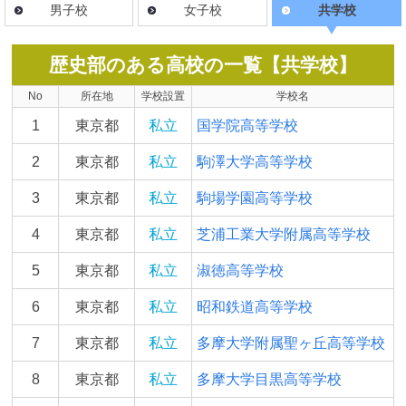
男子校
女子校
共学校
歴史部のある高校の一覧【共学校】
No
所在地
学校設置
学校名
1
東京都
私立
国学院高等学校
2
東京都
私立
駒澤大学高等学校
3
東京都
私立
駒場学園高等学校
4
東京都
私立
芝浦工業大学附属高等学校
5
東京都
私立
淑徳高等学校
6
東京都
私立
昭和鉄道高等学校
7
東京都
私立
多摩大学附属聖ヶ丘高等学校
8
東京都
私立
多摩大学目黒高等学校