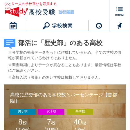
ひとり一人の学校選びを応援する
カレンダー
部活に「歴史部」のある高校
※各学校の発表データをもとに作成しているため、全ての学校の情
報が掲載されているわけではありません。
※調査時期によりデータが異なることもあります。最新情報は学校
にご確認ください。
※高校入試（募集）の無い学校は掲載しておりません。
高校に歴史部のある学校数とパーセンテージ【首都
圏】
男子校
女子校
共学校
8
7
40
校
校
校
(25%)
(10%)
(5%)