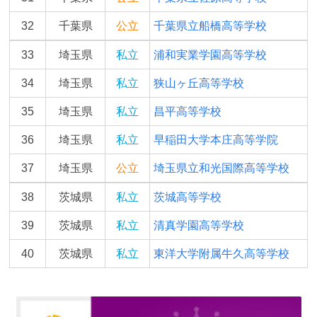
32
千葉県
公立
千葉県立船橋高等学校
33
埼玉県
私立
浦和実業学園高等学校
34
埼玉県
私立
狭山ヶ丘高等学校
35
埼玉県
私立
昌平高等学校
36
埼玉県
私立
早稲田大学本庄高等学院
37
埼玉県
公立
埼玉県立和光国際高等学校
38
茨城県
私立
茨城高等学校
39
茨城県
私立
清真学園高等学校
40
茨城県
私立
東洋大学附属牛久高等学校