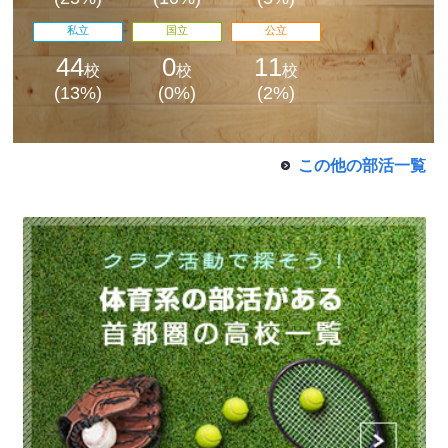
私立
国立
公立
44
0
11
校
校
校
(13%)
(0%)
(2%)
この他の部活一覧
最近見た学校
学校閲覧履歴はありません
ブックマークした学校
ブックマークした学校はありません